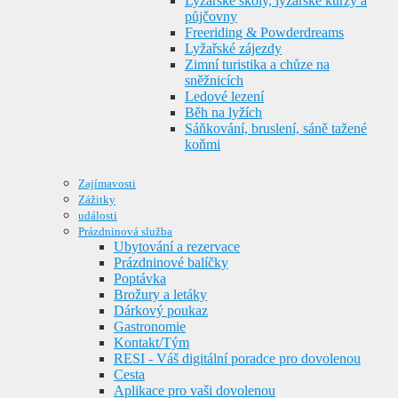
Lyžařské školy, lyžařské kurzy a
půjčovny
Freeriding & Powderdreams
Lyžařské zájezdy
Zimní turistika a chůze na
sněžnicích
Ledové lezení
Běh na lyžích
Sáňkování, bruslení, sáně tažené
koňmi
Zajímavosti
Zážitky
události
Prázdninová služba
Ubytování a rezervace
Prázdninové balíčky
Poptávka
Brožury a letáky
Dárkový poukaz
Gastronomie
Kontakt/Tým
RESI - Váš digitální poradce pro dovolenou
Cesta
Aplikace pro vaši dovolenou