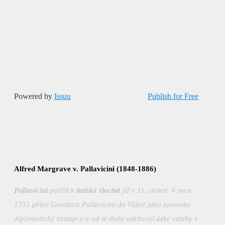
Powered by
Issuu
Publish for Free
Alfred Margrave v. Pallavicini (1848-1886)
Pallavicini
patřili k
italské šlechtě
již v 11. století. V roce
1731 přijel Gianluca Pallavicini do Vídně jako janovský
diplomatický zástupce a od té doby udržoval úzké vztahy s