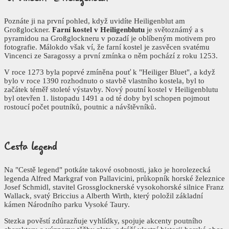
Poznáte ji na první pohled, když uvidíte Heiligenblut am
Großglockner.
Farní kostel v Heiligenblutu
je světoznámý a s
pyramidou na Großglockneru v pozadí je oblíbeným motivem pro
fotografie. Málokdo však ví, že farní kostel je zasvěcen svatému
Vincenci ze Saragossy a první zmínka o něm pochází z roku 1253.
V roce 1273 byla poprvé zmíněna pouť k "Heiliger Bluet", a když
bylo v roce 1390 rozhodnuto o stavbě vlastního kostela, byl to
začátek téměř stoleté výstavby. Nový poutní kostel v Heiligenblutu
byl otevřen 1. listopadu 1491 a od té doby byl schopen pojmout
rostoucí počet poutníků, poutnic a návštěvníků.
Cesta
legend
Na "Cestě legend" potkáte takové osobnosti, jako je horolezecká
legenda Alfred Markgraf von Pallavicini, průkopník horské železnice
Josef Schmidl, stavitel Grossglocknerské vysokohorské silnice Franz
Wallack, svatý Briccius a Alberth Wirth, který položil základní
kámen Národního parku Vysoké Taury.
Stezka pověstí zdůrazňuje vyhlídky, spojuje akcenty poutního