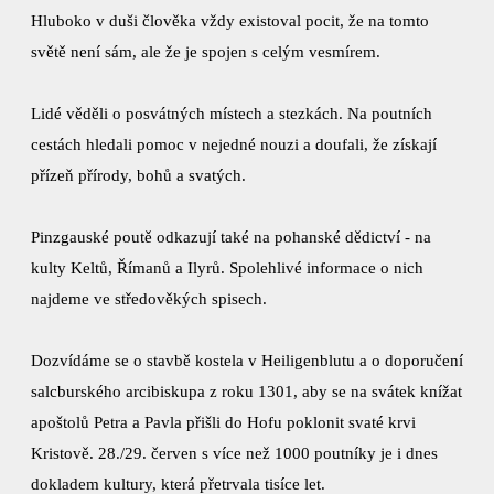
Hluboko v duši člověka vždy existoval pocit, že na tomto
světě není sám, ale že je spojen s celým vesmírem.
Lidé věděli o posvátných místech a stezkách. Na poutních
cestách hledali pomoc v nejedné nouzi a doufali, že získají
přízeň přírody, bohů a svatých.
Pinzgauské poutě odkazují také na pohanské dědictví - na
kulty Keltů, Římanů a Ilyrů. Spolehlivé informace o nich
najdeme ve středověkých spisech.
Dozvídáme se o stavbě kostela v Heiligenblutu a o doporučení
salcburského arcibiskupa z roku 1301, aby se na svátek knížat
apoštolů Petra a Pavla přišli do Hofu poklonit svaté krvi
Kristově. 28./29. červen s více než 1000 poutníky je i dnes
dokladem kultury, která přetrvala tisíce let.