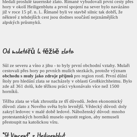
hledali proslulé tauernské zlato. Římané vybudovali první cesty přes
hory v okolí Heiligenblutu a první spojení na sever bylo navázáno
již v roce 15 př. n. l.. Římané byli ve stavbě silnic tak dobří, že
některé z tehdejších cest jsou dodnes součástí nejznámějších
alpských průsmyků.
Od muletářů
k těžbě zlata
Sůl ze severu a víno z jihu - to byly první obchodní vztahy. Mulaři
cestovali přes hory po prvních mulích stezkách, protože význam
obchodu s muly jako zdroje příjmů
pro region rostl. První důlní
štoly pro hledání zlata se nacházely v oblasti Großkirchheimu. Bylo
zde až 361 dolů, kde těžkou práci vykonávalo více než 1500
horníků.
Těžba zlata se však zhroutila ze tří důvodů. Jeden ekonomický
důvod: zlato z Nového světa bylo levnější. Vědecký důvod: doly
zakryl ledovec v malé době ledové. Náboženský důvod: mnoho
protestantských horníků muselo opustit region, aby nemuseli
přestoupit na katolickou víru.
"St Vincent" z
Heiligenblut