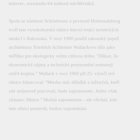
ledovec, seznámilo 64 milionů návštěvníků.
Spolu se zámkem Schönbrunn a pevností Hohensalzburg
tvoří tato vysokohorská silnice hlavní trojici turistických
atrakcí v Rakousku. V roce 1980 použil rakouský papež
architektury Friedrich Achleitner Wallackovo dílo jako
měřítko pro ekologicky velmi citlivou dobu: "Důkaz, že
ekonomické zájmy a technické porozumění nemusejí
zničit krajinu." Wallack v roce 1960 při 25. výročí své
silnice bilancoval: "Mnoho tisíc dělníků a inženýrů, kteří
zde neúnavně pracovali, bude zapomenuto. Jedno však
zůstane: Silnice." Možná zapomenuto - ale všichni, kdo
tuto silnici postavili, budou vzpomínáni.