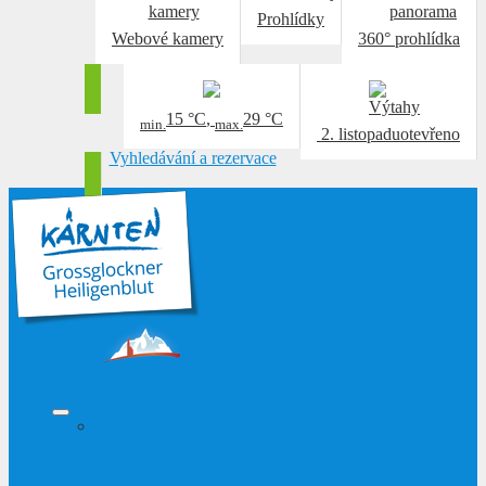
Prohlídky
Webové kamery
360° prohlídka
15 °C
,
29 °C
min.
max.
2. listopadu
otevřeno
Vyhledávání a rezervace
Sport & Active