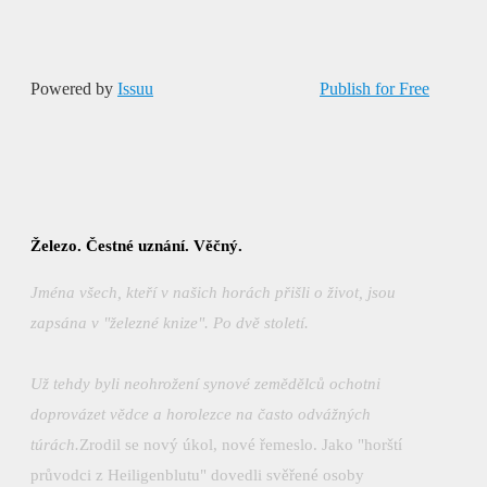
Powered by
Issuu
Publish for Free
Železo. Čestné uznání. Věčný.
Jména všech, kteří v našich horách přišli o život, jsou
zapsána v "železné knize". Po dvě století.
Už tehdy byli neohrožení synové zemědělců ochotni
doprovázet vědce a horolezce na často odvážných
túrách.
Zrodil se nový úkol, nové řemeslo. Jako "horští
průvodci z Heiligenblutu" dovedli svěřené osoby