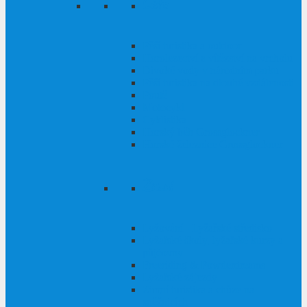
Léto
Pěší turistika a outdoor
Horolezectví a vítězství na vrcholu
Divoké vody v národním parku
Pěší turistika na dlouhé vzdálenosti
Poutě
Motocykl
Cyklistika
Horský běh Grossglockner
Horské železnice Grossglockner
Zimní
Lyžování - Lyžařské středisko
Lyžařské školy, lyžařské kurzy a
půjčovny
Freeriding & Powderdreams
Lyžařské zájezdy
Zimní turistika a chůze na
sněžnicích