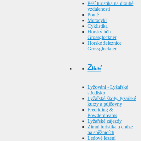
Pěší turistika na dlouhé
vzdálenosti
Poutě
Motocykl
Cyklistika
Horský běh
Grossglockner
Horské železnice
Grossglockner
Zimní
Lyžování - Lyžařské
středisko
Lyžařské školy, lyžařské
kurzy a půjčovny
Freeriding &
Powderdreams
Lyžařské zájezdy
Zimní turistika a chůze
na sněžnicích
Ledové lezení