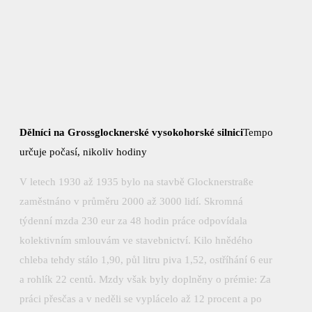
Dělníci na Grossglocknerské vysokohorské silnici
Tempo
určuje počasí, nikoliv hodiny
V letech 1930 až 1935 bylo na stavbě Glocknerstraße
zaměstnáno v průměru 2000 až 3000 lidí. Skromná
týdenní mzda 230 eur za 48 hodin práce odpovídala
kolektivním smlouvám ve stavebnictví. Kilo hnědého
chleba tehdy stálo 1,90, půl litru piva 1,52, ostříhání 6 eur
a rohlík 22 centů. Mzdy však byly doplněny o prémie: Za
práci přesčas a v neděli se vyplácelo až 12 procent a po