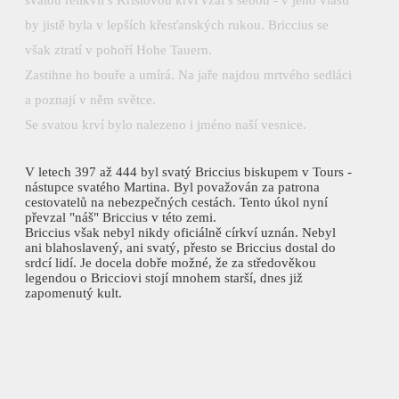
by jistě byla v lepších křesťanských rukou. Briccius se
však ztratí v pohoří Hohe Tauern.
Zastihne ho bouře a umírá. Na jaře najdou mrtvého sedláci
a poznají v něm světce.
Se svatou krví bylo nalezeno i jméno naší vesnice.
V letech 397 až 444 byl svatý Briccius biskupem v Tours -
nástupce svatého Martina. Byl považován za patrona
cestovatelů na nebezpečných cestách. Tento úkol nyní
převzal "náš" Briccius v této zemi.
Briccius však nebyl nikdy oficiálně církví uznán. Nebyl
ani blahoslavený, ani svatý, přesto se Briccius dostal do
srdcí lidí. Je docela dobře možné, že za středověkou
legendou o Bricciovi stojí mnohem starší, dnes již
zapomenutý kult.