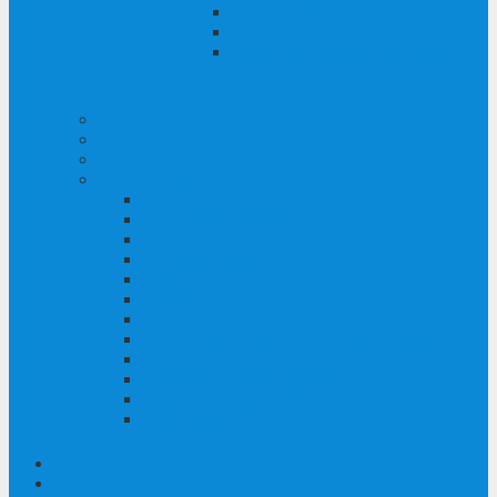
Ledové lezení
Běh na lyžích
Sáňkování, bruslení, sáně tažené
koňmi
Zajímavosti
Zážitky
události
Prázdninová služba
Ubytování a rezervace
Prázdninové balíčky
Poptávka
Brožury a letáky
Dárkový poukaz
Gastronomie
Kontakt/Tým
RESI - Váš digitální poradce pro dovolenou
Cesta
Aplikace pro vaši dovolenou
Online turistický portál
Místní televize