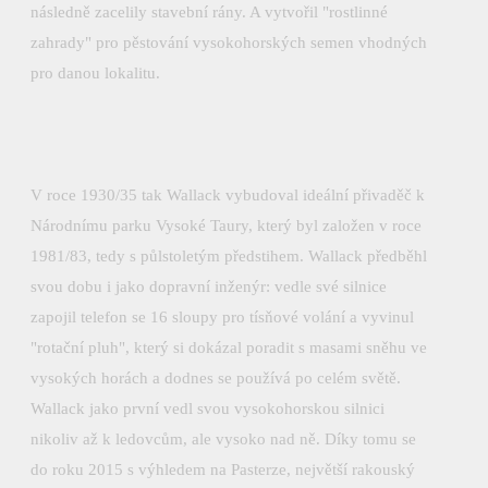
následně zacelily stavební rány. A vytvořil "rostlinné
zahrady" pro pěstování vysokohorských semen vhodných
pro danou lokalitu.
V roce 1930/35 tak Wallack vybudoval ideální přivaděč k
Národnímu parku Vysoké Taury, který byl založen v roce
1981/83, tedy s půlstoletým předstihem. Wallack předběhl
svou dobu i jako dopravní inženýr: vedle své silnice
zapojil telefon se 16 sloupy pro tísňové volání a vyvinul
"rotační pluh", který si dokázal poradit s masami sněhu ve
vysokých horách a dodnes se používá po celém světě.
Wallack jako první vedl svou vysokohorskou silnici
nikoliv až k ledovcům, ale vysoko nad ně. Díky tomu se
do roku 2015 s výhledem na Pasterze, největší rakouský