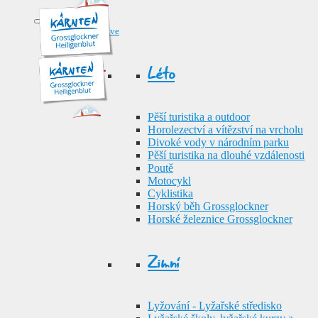
Sport & Active
Léto
Pěší turistika a outdoor
Horolezectví a vítězství na vrcholu
Divoké vody v národním parku
Pěší turistika na dlouhé vzdálenosti
Poutě
Motocykl
Cyklistika
Horský běh Grossglockner
Horské železnice Grossglockner
Zimní
Lyžování - Lyžařské středisko