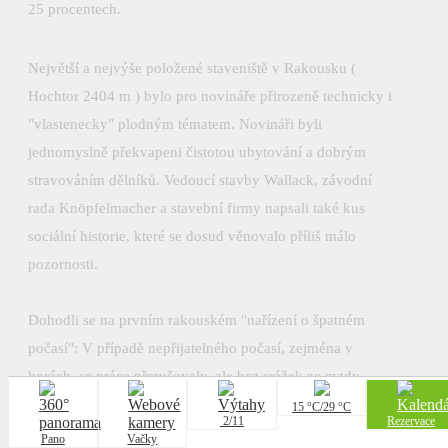
25 procentech.
Největší a nejvýše položené staveniště v Rakousku (
Hochtor 2404 m ) bylo pro novináře přirozeně technicky i
"vlastenecky" plodným tématem. Novináři byli
jednomyslně překvapeni čistotou ubytování a dobrým
stravováním dělníků. Vedoucí stavby Wallack, závodní
rada Knöpfelmacher a stavební firmy napsali také kus
sociální historie, které se dosud věnovalo příliš málo
pozornosti.
Dohodli se na prvním rakouském "nařízení o špatném
počasí": V případě nepřijatelného počasí, zejména v
horách, se práce přerušovaly, ale bez srážek ze mzdy.
Pánové kalkulovali realisticky, nikoli ideologicky. Pokud
15
°C/
29 °C
2/11
Rezervace
se dělníci při osmihodinové práci v dešti a bouřce
Pano
Vačky