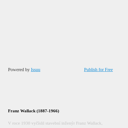
Powered by
Issuu
Publish for Free
Franz Wallack (1887-1966)
V roce 1930 vyčíslil stavební inženýr Franz Wallack,