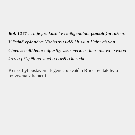
Rok 1271
n. l. je pro kostel v Heiligenblutu
památným
rokem.
V listině vydané ve Vischarnu udělil biskup Heinrich von
Chiemsee 40denní odpustky všem věřícím, kteří uctívali svatou
krev a přispěli na stavbu nového kostela.
Kostel byl postaven - legenda o svatém Bricciovi tak byla
potvrzena v kameni.