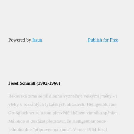
Powered by
Issuu
Publish for Free
Josef Schmidl (1902-1966)
Rakouská zima se již dlouho vyznačuje velkými jmény - s
vleky v rozsáhlých lyžařských oblastech. Heiligenblut am
Großglockner se o tom přesvědčil během zimního spánku.
Málokdo si dokázal představit, že Heiligenblut bude
jednoho dne "připraven na zimu". V roce 1964 Josef