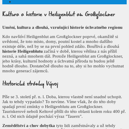
Kultura a historie
v Heiligenblut am Großglockner
Umění, kultura a dlouhá, vzrušující historie úchvatného regionu
Kdo navštíví Heiligenblut am Großglockner poprvé, okamžitě si
uvědomí, že toto místo, domy, poutní kostel a mnoho dalšího
existuje déle, než by se na první pohled zdálo. Bouřlivá a dlouhá
historie Heiligenblutu
začíná v době, kterou většina z nás příliš
nezná, a sahá mnohem dál. Protože Heiligenblut am Großglockner,
jeho krásy, kulturní hodnoty a úchvatná příroda tu budou ještě
hodně dlouho. Dostatečně dlouho na to, aby si ho mohlo vychutnat
mnoho generací zájemců.
Historické stránky
Vývoj
Píše se 3. století př. n. l. Doba, kterou vlastně není snadné uchopit.
Jak to tehdy vypadalo? To nevíme. Víme však, že do této doby
spadají první zmínky o Heiligenblutu am Großglockner.
Tauriskerové neboli Keltové přišli do této oblasti kolem roku 400 př.
n. l. Od nich údajně pochází výraz "Tauern".
Zemědělství a chov dobytka
tyto lidi zaměstnávaly a už tehdy