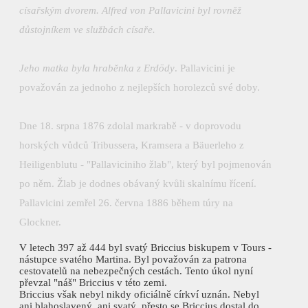
císařským dvorem. Alfred von Pallavicini byl rovněž
důstojníkem ve službách císaře.
Jeho matka byla hraběnka z Erdödy
. Pallavicini je
považován za jednoho z nejlepších horolezců své doby.
Dne 18. srpna 1876 zdolal markrabě - v doprovodu
horských vůdců Tribussera, Kramsera a Bäuerleho z
Heiligenblutu - "Pallaviciniho žlab", který byl pojmenován
po něm. Žlab je dodnes obávaný kvůli skalnímu řícení.
Pallavicini zemřel 26. června 1886 během túry na
Glockner.
V letech 397 až 444 byl svatý Briccius biskupem v Tours -
nástupce svatého Martina. Byl považován za patrona
cestovatelů na nebezpečných cestách. Tento úkol nyní
převzal "náš" Briccius v této zemi.
Briccius však nebyl nikdy oficiálně církví uznán. Nebyl
ani blahoslavený, ani svatý, přesto se Briccius dostal do