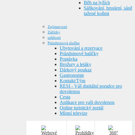
Běh na lyžích
Sáňkování, bruslení, sáně
tažené koňmi
Zajímavosti
Zážitky
události
Prázdninová služba
Ubytování a rezervace
Prázdninové balíčky
Poptávka
Brožury a letáky
Dárkový poukaz
Gastronomie
Kontakt/Tým
RESI - Váš digitální poradce pro
dovolenou
Cesta
Aplikace pro vaši dovolenou
Online turistický portál
Místní televize