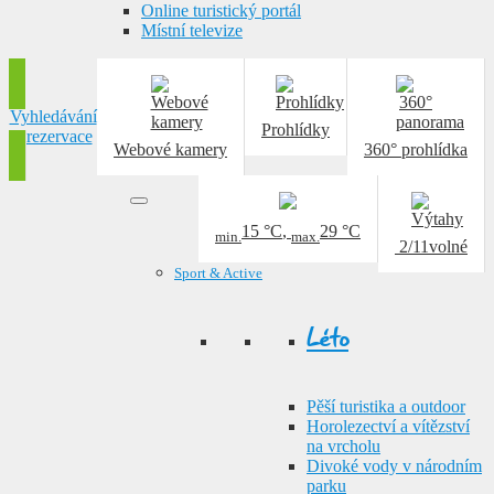
Online turistický portál
Místní televize
Vyhledávání
Prohlídky
a rezervace
Webové kamery
360° prohlídka
15 °C
,
29 °C
min.
max.
2/11
volné
Sport & Active
Léto
Pěší turistika a outdoor
Horolezectví a vítězství
na vrcholu
Divoké vody v národním
parku