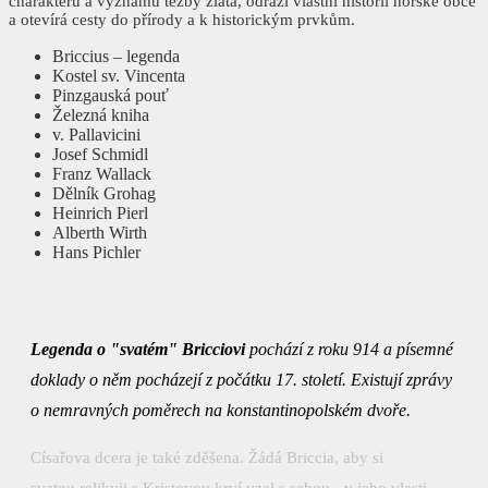
charakteru a významu těžby zlata, odráží vlastní historii horské obce
a otevírá cesty do přírody a k historickým prvkům.
Briccius – legenda
Kostel sv. Vincenta
Pinzgauská pouť
Železná kniha
v. Pallavicini
Josef Schmidl
Franz Wallack
Dělník Grohag
Heinrich Pierl
Alberth Wirth
Hans Pichler
Legenda o "svatém" Bricciovi
pochází z roku 914 a písemné
doklady o něm pocházejí z počátku 17. století. Existují zprávy
o nemravných poměrech na konstantinopolském dvoře.
Císařova dcera je také zděšena. Žádá Briccia, aby si
svatou relikvii s Kristovou krví vzal s sebou - v jeho vlasti