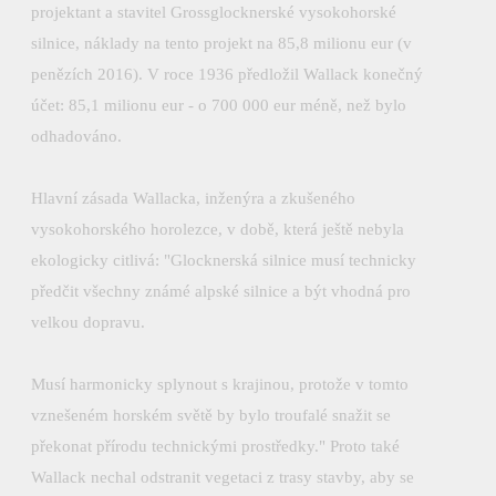
projektant a stavitel Grossglocknerské vysokohorské
silnice, náklady na tento projekt na 85,8 milionu eur (v
penězích 2016). V roce 1936 předložil Wallack konečný
účet: 85,1 milionu eur - o 700 000 eur méně, než bylo
odhadováno.
Hlavní zásada Wallacka, inženýra a zkušeného
vysokohorského horolezce, v době, která ještě nebyla
ekologicky citlivá: "Glocknerská silnice musí technicky
předčit všechny známé alpské silnice a být vhodná pro
velkou dopravu.
Musí harmonicky splynout s krajinou, protože v tomto
vznešeném horském světě by bylo troufalé snažit se
překonat přírodu technickými prostředky." Proto také
Wallack nechal odstranit vegetaci z trasy stavby, aby se