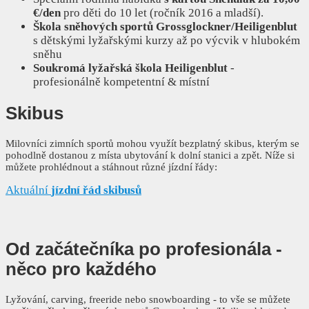
€/den
pro děti do 10 let (ročník 2016 a mladší).
Škola sněhových sportů Grossglockner/Heiligenblut
s dětskými lyžařskými kurzy až po výcvik v hlubokém
sněhu
Soukromá lyžařská škola Heiligenblut
-
profesionálně kompetentní & místní
Skibus
Milovníci zimních sportů mohou využít bezplatný skibus, kterým se
pohodlně dostanou z místa ubytování k dolní stanici a zpět. Níže si
můžete prohlédnout a stáhnout různé jízdní řády:
Aktuální
jízdní řád skibusů
Od začátečníka po profesionála
-
něco pro každého
Lyžování, carving, freeride nebo snowboarding - to vše se můžete