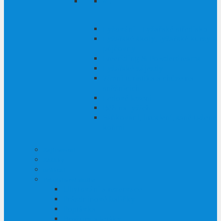
Lyžování - Lyžařské středisko
Lyžařské školy, lyžařské kurzy a
půjčovny
Freeriding & Powderdreams
Lyžařské zájezdy
Zimní turistika a chůze na
sněžnicích
Ledové lezení
Běh na lyžích
Sáňkování, bruslení, sáně tažené
koňmi
Zajímavosti
Zážitky
události
Prázdninová služba
Ubytování a rezervace
Prázdninové balíčky
Poptávka
Brožury a letáky