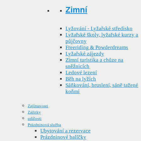
Zimní
Lyžování - Lyžařské středisko
Lyžařské školy, lyžařské kurzy a
půjčovny
Freeriding & Powderdreams
Lyžařské zájezdy
Zimní turistika a chůze na
sněžnicích
Ledové lezení
Běh na lyžích
Sáňkování, bruslení, sáně tažené
koňmi
Zajímavosti
Zážitky
události
Prázdninová služba
Ubytování a rezervace
Prázdninové balíčky