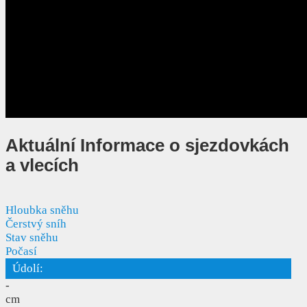
Aktuální
Informace o sjezdovkách
a vlecích
Hloubka sněhu
Čerstvý sníh
Stav sněhu
Počasí
Údolí:
-
cm