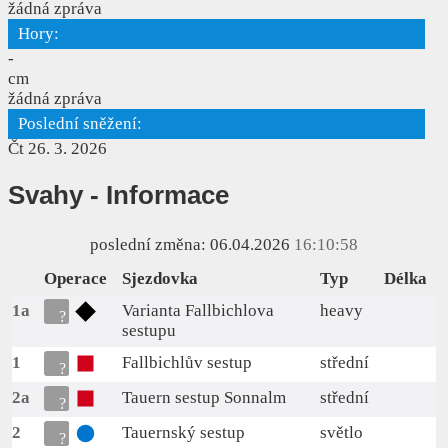
žádná zpráva
Hory:
-
cm
žádná zpráva
Poslední sněžení:
Čt 26. 3. 2026
Svahy
- Informace
poslední změna:
06.04.2026
16:10:58
Operace
Sjezdovka
Typ
Délka
1a
Varianta Fallbichlova
heavy
sestupu
1
Fallbichlův sestup
střední
2a
Tauern sestup Sonnalm
střední
2
Tauernský sestup
světlo