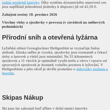
online prodejně lanovky
. Díky systému dynamického stanovení cen
jsou například jednodenní jízdenky k dispozici již od 42,50 €.
Zahájení sezóny 18. prosince 2026
Všechny vleky a sjezdovky v provozu (v závislosti na sněhových
podmínkách)
Přírodní sníh
a otevřená lyžárna
Lyžařská oblast Grossglockner Heiligenblut se vyznačuje řadou
atributů. Záruka sněhu je vysoká, sjezdovky jsou rozmanité a čekací
doby u lanovek a vleků jsou minimální. Na 55 kilometrech
sjezdovek a 11 vlecích je optimálně využit terén a vlevo i vpravo od
upravených sjezdovek je dostatek volného prostoru k lyžování. V
Heiligenblutu a jeho okolí je skvěle postaráno o
milovníky prašanu a
freeridu
.
Skipas
Nákup
Ski pass lze zakoupit buď přímo v dolní stanici lanovky