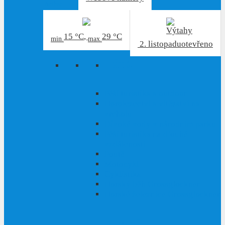
Active
15 °C
,
29 °C
min.
max.
2. listopadu
otevřeno
Léto
Pěší turistika a outdoor
Horolezectví a vítězství na
vrcholu
Divoké vody v národním parku
Pěší turistika na dlouhé
vzdálenosti
Poutě
Motocykl
Cyklistika
Horský běh Grossglockner
Horské železnice Grossglockner
Zimní