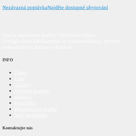
Nezávazná poptávka
Najděte dostupné ubytování
Jako z obrázkové knížky! Zážitková oblast
Großglockner/Heiligenblut je souborem krásy, přírody,
dobrodružství, kultury a historie.
INFO
Zimní
Léto
Zážitky
Webové kamery
události
Prohlídky
Prázdninová služba
360° prohlídka
Kontaktujte nás