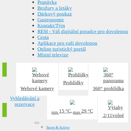
Poptávka
Brožury a letáky
Dárkový poukaz
Gastronomie
Kontakt/Tým
RESI - Váš digitální poradce pro dovolenou
Cesta
Aplikace pro vaši dovolenou
Online turistický portál
Místní televize
Prohlídky
Webové kamery
360° prohlídka
Vyhledávání a
rezervace
15 °C
,
29 °C
min.
max.
2/11
volné
Sport & Active