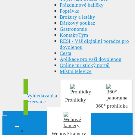
Prázdninové balíčky
Poptávka
Brožury a letáky
Dárkový poukaz
Gastronomie
Kontakt/Tým
RESI - Váš digitální poradce pro
dovolenou
Cesta
Aplikace pro vaši dovolenou
Online turistický portál
Místní televize
Vyhledávání a
Prohlídky
rezervace
360° prohlídka
Sport &
Webové kamery