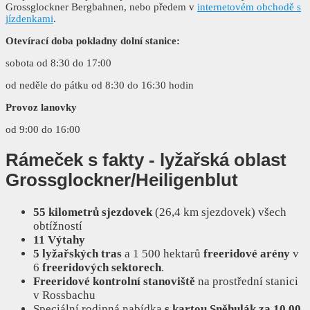
Grossglockner Bergbahnen, nebo předem v
internetovém obchodě s
jízdenkami
.
Otevírací doba pokladny dolní stanice:
sobota od 8:30 do 17:00
od neděle do pátku od 8:30 do 16:30 hodin
Provoz lanovky
od 9:00 do 16:00
Rámeček s fakty - lyžařská oblast
Grossglockner/Heiligenblut
55
kilometrů sjezdovek
(26,4 km sjezdovek) všech
obtížností
11
Výtahy
5 lyžařských tras
a 1 500 hektarů
freeridové arény
v
6
freeridových sektorech
.
Freeridové kontrolní stanoviště
na prostřední stanici
v Rossbachu
Speciální rodinná nabídka
s kartou Sněhulák za 10,00