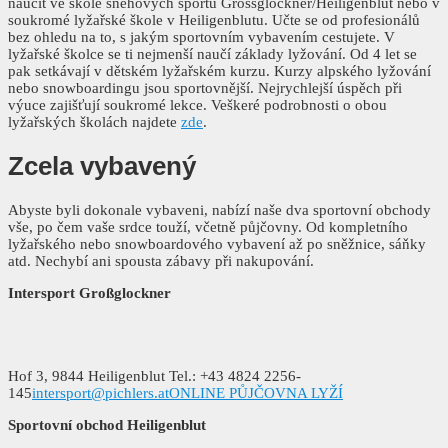
naučit ve škole sněhových sportů Grossglockner/Heiligenblut nebo v
soukromé lyžařské škole v Heiligenblutu. Učte se od profesionálů
bez ohledu na to, s jakým sportovním vybavením cestujete. V
lyžařské školce se ti nejmenší naučí základy lyžování. Od 4 let se
pak setkávají v dětském lyžařském kurzu. Kurzy alpského lyžování
nebo snowboardingu jsou sportovnější. Nejrychlejší úspěch při
výuce zajišťují soukromé lekce. Veškeré podrobnosti o obou
lyžařských školách najdete
zde
.
Zcela
vybavený
Abyste byli dokonale vybaveni, nabízí naše dva sportovní obchody
vše, po čem vaše srdce touží, včetně půjčovny. Od kompletního
lyžařského nebo snowboardového vybavení až po sněžnice, sáňky
atd. Nechybí ani spousta zábavy při nakupování.
Intersport Großglockner
Hof 3, 9844 Heiligenblut Tel.: +43 4824 2256-
145
intersport@pichlers.at
ONLINE PŮJČOVNA LYŽÍ
Sportovní obchod Heiligenblut