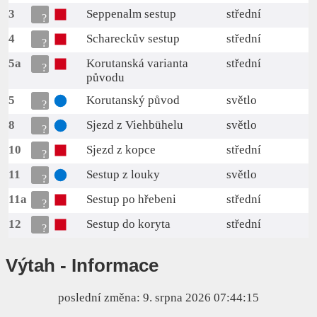
3
Seppenalm sestup
střední
4
Schareckův sestup
střední
5a
Korutanská varianta
střední
původu
5
Korutanský původ
světlo
8
Sjezd z Viehbühelu
světlo
10
Sjezd z kopce
střední
11
Sestup z louky
světlo
11a
Sestup po hřebeni
střední
12
Sestup do koryta
střední
Výtah
- Informace
poslední změna:
9. srpna 2026
07:44:15