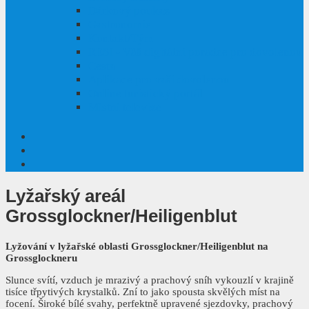
Dárkový poukaz
Gastronomie
Kontakt/Tým
RESI - Váš digitální poradce pro dovolenou
Cesta
Aplikace pro vaši dovolenou
Online turistický portál
Místní televize
Lyžařský areál
Grossglockner/Heiligenblut
Lyžování v lyžařské oblasti Grossglockner/Heiligenblut na
Grossglockneru
Slunce svítí, vzduch je mrazivý a prachový sníh vykouzlí v krajině
tisíce třpytivých krystalků. Zní to jako spousta skvělých míst na
focení. Široké bílé svahy, perfektně upravené sjezdovky, prachový