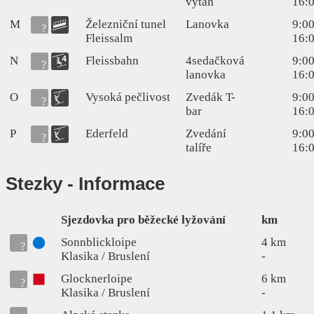
výtah
16:
M
Železniční tunel
Lanovka
9:00
Fleissalm
16:
N
Fleissbahn
4sedačková
9:00
lanovka
16:
O
Vysoká pečlivost
Zvedák T-
9:00
bar
16:
P
Ederfeld
Zvedání
9:00
talíře
16:
Stezky
- Informace
Sjezdovka pro běžecké lyžování
km
Sonnblickloipe
4 km
Klasika / Bruslení
-
Glocknerloipe
6 km
Klasika / Bruslení
-