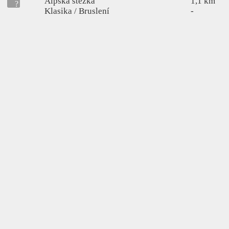
Alpská stezka
1,1 km
Klasika / Bruslení
-