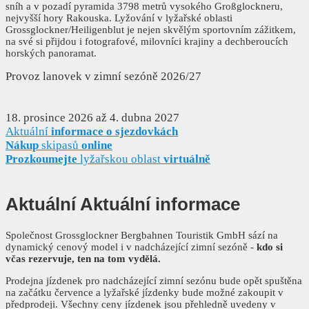
sníh a v pozadí pyramida 3798 metrů vysokého Großglockneru,
nejvyšší hory Rakouska. Lyžování v lyžařské oblasti
Grossglockner/Heiligenblut je nejen skvělým sportovním zážitkem,
na své si přijdou i fotografové, milovníci krajiny a dechberoucích
horských panoramat.
Provoz lanovek v zimní sezóně 2026/27
18. prosince 2026 až 4. dubna 2027
Aktuální
informace o sjezdovkách
Nákup
skipasů
online
Prozkoumejte
lyžařskou oblast
virtuálně
Aktuální
Aktuální informace
Společnost Grossglockner Bergbahnen Touristik GmbH sází na
dynamický cenový model i v nadcházející zimní sezóně -
kdo si
včas rezervuje, ten na tom vydělá.
Prodejna jízdenek pro nadcházející zimní sezónu bude opět spuštěna
na začátku července a lyžařské jízdenky bude možné zakoupit v
předprodeji. Všechny ceny jízdenek jsou přehledně uvedeny v