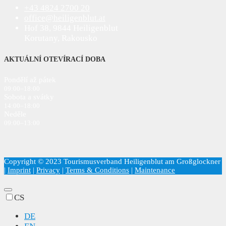
+43 4824 2700 20
office@heiligenblut.at
Hof 38, 9844 Heiligenblut
Korutany, Rakousko
AKTUÁLNÍ OTEVÍRACÍ DOBA
Pondělí až pátek
09:00–18:00
Sobota a svátky
14:00–18:00
Neděle
09:00–13:00
Copyright © 2023 Tourismusverband Heiligenblut am Großglockner
|
Imprint
|
Privacy
|
Terms & Conditions
|
Maintenance
CS
DE