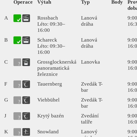
Operace
Výtah
Typ
Body
Pro
dob
A
Rossbach
Lanová
9:00
Léto: 09:30–
dráha
16:
16:00
B
Schareck
Lanová
9:00
Léto: 09:30–
dráha
16:
16:00
C
Grossglocknerská
Lanovka
9:00
panoramatická
16:
železnice
F
Tauernberg
Zvedák T-
9:00
bar
16:
G
Viehbühel
Zvedák T-
9:00
bar
16:
J
Krytý bazén
Zvedání
9:00
talíře
16:
K
Snowland
Lanový
9:00