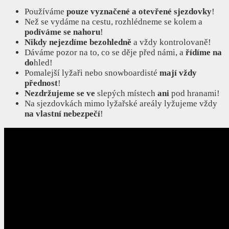
Používáme
pouze vyznačené a otevřené sjezdovky
!
Než se vydáme na cestu, rozhlédneme se kolem a
podíváme se nahoru
!
Nikdy nejezdíme bezohledně
a vždy kontrolovaně!
Dáváme pozor na to, co se děje před námi, a
řídíme na
do
hled!
Pomalejší lyžaři nebo snowboardisté
mají vždy
přednost
!
Nezdržujeme se ve
slepých místech
ani
pod hranami!
Na sjezdovkách mimo lyžařské areály lyžujeme vždy
na vlastní nebezpečí
!