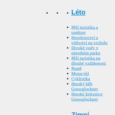
Léto
Pěší turistika a
outdoor
Horolezectví a
vítězství na vrcholu
Divoké vody v
národním parku
Pěší turistika na
dlouhé vzdálenosti
Poutě
Motocykl
Cyklistika
Horský běh
Grossglockner
Horské železnice
Grossglockner
Zimní