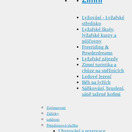
Lyžování - Lyžařské
středisko
Lyžařské školy,
lyžařské kurzy a
půjčovny
Freeriding &
Powderdreams
Lyžařské zájezdy
Zimní turistika a
chůze na sněžnicích
Ledové lezení
Běh na lyžích
Sáňkování, bruslení,
sáně tažené koňmi
Zajímavosti
Zážitky
události
Prázdninová služba
Ubytování a rezervace