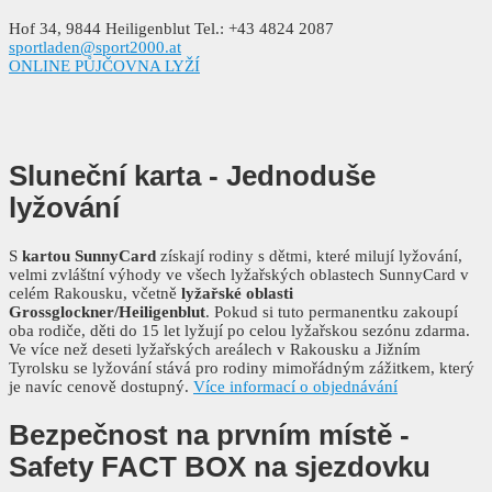
Hof 34, 9844 Heiligenblut Tel.: +43 4824 2087
sportladen@sport2000.at
ONLINE PŮJČOVNA LYŽÍ
Sluneční karta
- Jednoduše
lyžování
S
kartou SunnyCard
získají rodiny s dětmi, které milují lyžování,
velmi zvláštní výhody ve všech lyžařských oblastech SunnyCard v
celém Rakousku, včetně
lyžařské oblasti
Grossglockner/Heiligenblut
. Pokud si tuto permanentku zakoupí
oba rodiče, děti do 15 let lyžují po celou lyžařskou sezónu zdarma.
Ve více než deseti lyžařských areálech v Rakousku a Jižním
Tyrolsku se lyžování stává pro rodiny mimořádným zážitkem, který
je navíc cenově dostupný.
Více informací o objednávání
Bezpečnost na prvním místě -
Safety FACT BOX na sjezdovku