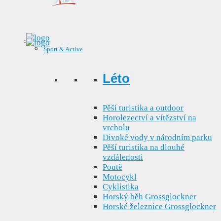
Sport & Active
Léto
Pěší turistika a outdoor
Horolezectví a vítězství na
vrcholu
Divoké vody v národním parku
Pěší turistika na dlouhé
vzdálenosti
Poutě
Motocykl
Cyklistika
Horský běh Grossglockner
Horské železnice Grossglockner