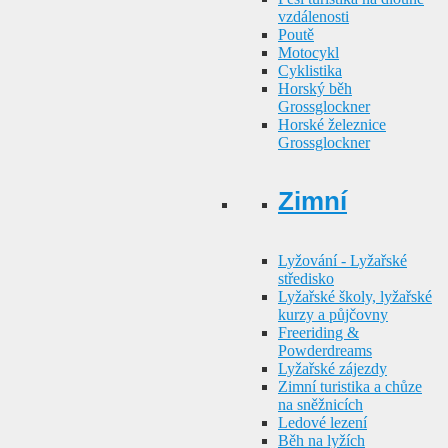
vzdálenosti
Poutě
Motocykl
Cyklistika
Horský běh
Grossglockner
Horské železnice
Grossglockner
Zimní
Lyžování - Lyžařské
středisko
Lyžařské školy, lyžařské
kurzy a půjčovny
Freeriding &
Powderdreams
Lyžařské zájezdy
Zimní turistika a chůze
na sněžnicích
Ledové lezení
Běh na lyžích