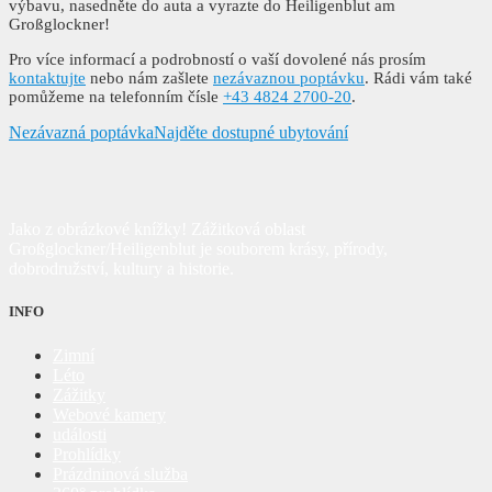
výbavu, nasedněte do auta a vyrazte do Heiligenblut am
Großglockner!
Pro více informací a podrobností o vaší dovolené nás prosím
kontaktujte
nebo nám zašlete
nezávaznou poptávku
. Rádi vám také
pomůžeme na telefonním čísle
+43 4824 2700-20
.
Nezávazná poptávka
Najděte dostupné ubytování
Jako z obrázkové knížky! Zážitková oblast
Großglockner/Heiligenblut je souborem krásy, přírody,
dobrodružství, kultury a historie.
INFO
Zimní
Léto
Zážitky
Webové kamery
události
Prohlídky
Prázdninová služba