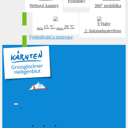
Prohlídky
Webové kamery
360° prohlídka
15 °C
,
29 °C
min.
max.
2. listopadu
otevřeno
Vyhledávání a rezervace
Sport & Active
Léto