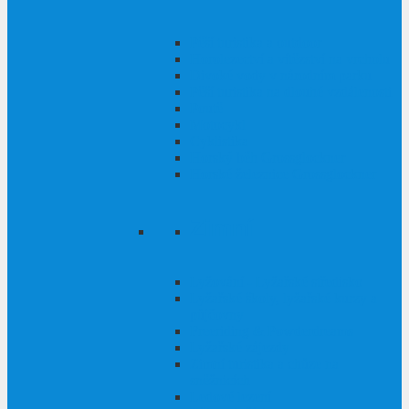
Pěší turistika a outdoor
Horolezectví a vítězství na vrcholu
Divoké vody v národním parku
Pěší turistika na dlouhé vzdálenosti
Poutě
Motocykl
Cyklistika
Horský běh Grossglockner
Horské železnice Grossglockner
Zimní
Lyžování - Lyžařské středisko
Lyžařské školy, lyžařské kurzy a
půjčovny
Freeriding & Powderdreams
Lyžařské zájezdy
Zimní turistika a chůze na
sněžnicích
Ledové lezení