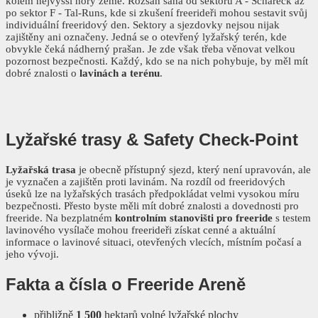
kolem nejvyšší hory země. Rozsah sahá od sektoru A - Schareck až
po sektor F - Tal-Runs, kde si zkušení freerideři mohou sestavit svůj
individuální freeridový den. Sektory a sjezdovky nejsou nijak
zajištěny ani označeny. Jedná se o otevřený lyžařský terén, kde
obvykle čeká nádherný prašan. Je zde však třeba věnovat velkou
pozornost bezpečnosti. Každý, kdo se na nich pohybuje, by měl mít
dobré znalosti o
lavinách a terénu
.
Lyžařské trasy
& Safety Check-Point
Lyžařská trasa
je obecně přístupný sjezd, který není upravován, ale
je vyznačen a zajištěn proti lavinám. Na rozdíl od freeridových
úseků lze na lyžařských trasách předpokládat velmi vysokou míru
bezpečnosti. Přesto byste měli mít dobré znalosti a dovednosti pro
freeride. Na bezplatném
kontrolním stanovišti pro freeride
s testem
lavinového vysílače mohou freerideři získat cenné a aktuální
informace o lavinové situaci, otevřených vlecích, místním počasí a
jeho vývoji.
Fakta a čísla o Freeride Areně
přibližně
1 500
hektarů volné lyžařské plochy