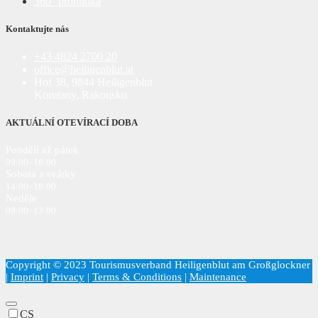
360° prohlídka
Kontaktujte nás
+43 4824 2700 20
office@heiligenblut.at
Hof 38, 9844 Heiligenblut
Korutany, Rakousko
AKTUÁLNÍ OTEVÍRACÍ DOBA
Pondělí až pátek
09:00–18:00
Sobota a svátky
14:00–18:00
Neděle
09:00–13:00
Copyright © 2023 Tourismusverband Heiligenblut am Großglockner
|
Imprint
|
Privacy
|
Terms & Conditions
|
Maintenance
CS