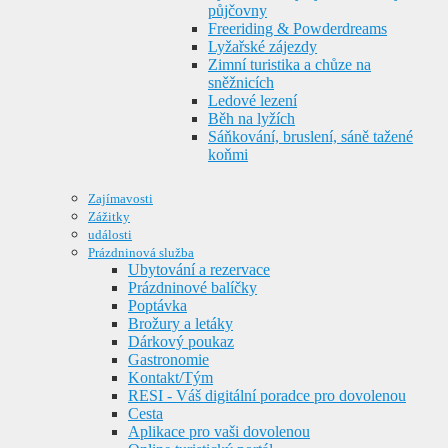
půjčovny
Freeriding & Powderdreams
Lyžařské zájezdy
Zimní turistika a chůze na
sněžnicích
Ledové lezení
Běh na lyžích
Sáňkování, bruslení, sáně tažené
koňmi
Zajímavosti
Zážitky
události
Prázdninová služba
Ubytování a rezervace
Prázdninové balíčky
Poptávka
Brožury a letáky
Dárkový poukaz
Gastronomie
Kontakt/Tým
RESI - Váš digitální poradce pro dovolenou
Cesta
Aplikace pro vaši dovolenou