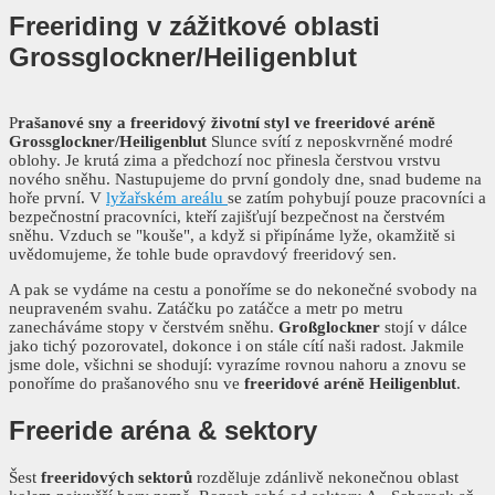
Freeriding
v zážitkové oblasti
Grossglockner/Heiligenblut
P
rašanové sny a freeridový životní styl ve freeridové aréně
Grossglockner/Heiligenblut
Slunce svítí z neposkvrněné modré
oblohy. Je krutá zima a předchozí noc přinesla čerstvou vrstvu
nového sněhu. Nastupujeme do první gondoly dne, snad budeme na
hoře první. V
lyžařském areálu
se zatím pohybují pouze pracovníci a
bezpečnostní pracovníci, kteří zajišťují bezpečnost na čerstvém
sněhu. Vzduch se "kouše", a když si připínáme lyže, okamžitě si
uvědomujeme, že tohle bude opravdový freeridový sen.
A pak se vydáme na cestu a ponoříme se do nekonečné svobody na
neupraveném svahu. Zatáčku po zatáčce a metr po metru
zanecháváme stopy v čerstvém sněhu.
Großglockner
stojí v dálce
jako tichý pozorovatel, dokonce i on stále cítí naši radost. Jakmile
jsme dole, všichni se shodují: vyrazíme rovnou nahoru a znovu se
ponoříme do prašanového snu ve
freeridové aréně Heiligenblut
.
Freeride aréna
& sektory
Šest
freeridových sektorů
rozděluje zdánlivě nekonečnou oblast