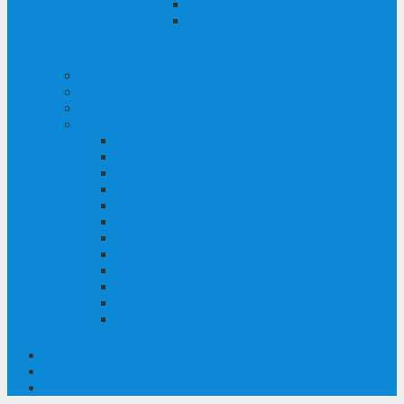
Běh na lyžích
Sáňkování, bruslení, sáně tažené
koňmi
Zajímavosti
Zážitky
události
Prázdninová služba
Ubytování a rezervace
Prázdninové balíčky
Poptávka
Brožury a letáky
Dárkový poukaz
Gastronomie
Kontakt/Tým
RESI - Váš digitální poradce pro dovolenou
Cesta
Aplikace pro vaši dovolenou
Online turistický portál
Místní televize