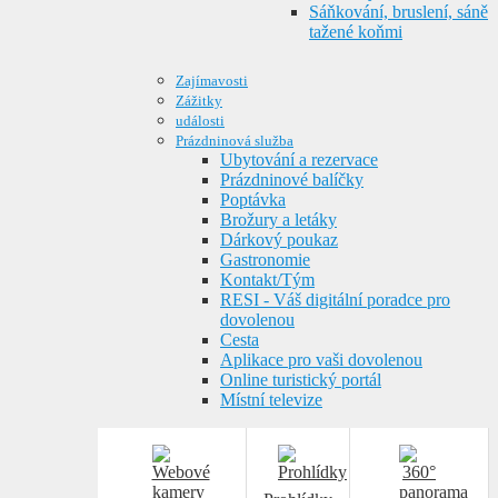
Sáňkování, bruslení, sáně
tažené koňmi
Zajímavosti
Zážitky
události
Prázdninová služba
Ubytování a rezervace
Prázdninové balíčky
Poptávka
Brožury a letáky
Dárkový poukaz
Gastronomie
Kontakt/Tým
RESI - Váš digitální poradce pro
dovolenou
Cesta
Aplikace pro vaši dovolenou
Online turistický portál
Místní televize