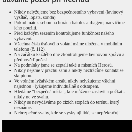
Nikdy nelyžujeme bez bezpečnostního vybavení (lavinový
vysílač, lopata, sonda).
Pokud máte s sebou na horách batoh s airbagem, nacvičíme
jeho použití.
Před každým sezením kontrolujeme funkčnost našeho
vybavení.
Všechna čísla tísňového volání máme uložena v mobilním
telefonu (č. 112).
Na začátku každého dne zkontrolujeme lavinovou zprávu a
předpověď počasí.
Na podmínky jsme se zeptali také u místních Herosů.
Nikdy nejsme v prachu sami a nikdy neztrácíme kontakt se
skupinou.
Ve volném lyžařském areálu nikdy nelyžujeme všichni
najednou - lyžujeme individuálně s odstupem.
Hledáme "bezpečná místa", kde můžeme zastavit a počkat -
nikdy ne ve svahu.
Nikdy se nevydáváme po cizích stopách do terénu, který
neznáme.
Nebezpečné svahy, kde se vyskytují lidé, se nepřekračují.