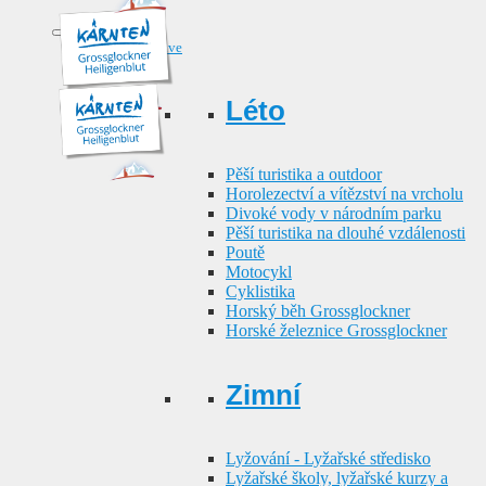
Sport & Active
Léto
Pěší turistika a outdoor
Horolezectví a vítězství na vrcholu
Divoké vody v národním parku
Pěší turistika na dlouhé vzdálenosti
Poutě
Motocykl
Cyklistika
Horský běh Grossglockner
Horské železnice Grossglockner
Zimní
Lyžování - Lyžařské středisko
Lyžařské školy, lyžařské kurzy a