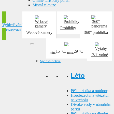
Online turistický portál
Místní televize
Vyhledávání
Prohlídky
a rezervace
Webové kamery
360° prohlídka
15 °C
,
29 °C
min.
max.
2/11
volné
Sport & Active
Léto
Pěší turistika a outdoor
Horolezectví a vítězství
na vrcholu
Divoké vody v národním
parku
Pěší turistika na dlouhé