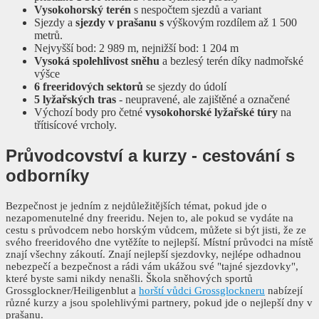
Vysokohorský terén
s nespočtem sjezdů a variant
Sjezdy a
sjezdy v prašanu s
výškovým rozdílem až 1 500
metrů.
Nejvyšší bod: 2 989 m, nejnižší bod: 1 204 m
Vysoká spolehlivost sněhu
a bezlesý terén díky nadmořské
výšce
6 freeridových sektorů
se sjezdy do údolí
5 lyžařských tras
- neupravené, ale zajištěné a označené
Výchozí body pro četné
vysokohorské lyžařské túry
na
třítisícové vrcholy.
Průvodcovství a kurzy
- cestování s
odborníky
Bezpečnost je jedním z nejdůležitějších témat, pokud jde o
nezapomenutelné dny freeridu. Nejen to, ale pokud se vydáte na
cestu s průvodcem nebo horským vůdcem, můžete si být jisti, že ze
svého freeridového dne vytěžíte to nejlepší. Místní průvodci na místě
znají všechny zákoutí. Znají nejlepší sjezdovky, nejlépe odhadnou
nebezpečí a bezpečnost a rádi vám ukážou své "tajné sjezdovky",
které byste sami nikdy nenašli. Škola sněhových sportů
Grossglockner/Heiligenblut a
horští vůdci Grossglockneru
nabízejí
různé kurzy a jsou spolehlivými partnery, pokud jde o nejlepší dny v
prašanu.