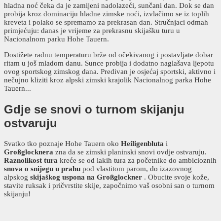
hladna noć čeka da je zamijeni nadolazeći, sunčani dan. Dok se dan
probija kroz dominaciju hladne zimske noći, izvlačimo se iz toplih
kreveta i polako se spremamo za prekrasan dan. Stručnjaci odmah
primjećuju: danas je vrijeme za prekrasnu skijašku turu u
Nacionalnom parku Hohe Tauern.
Dostižete radnu temperaturu brže od očekivanog i postavljate dobar
ritam u još mladom danu. Sunce probija i dodatno naglašava ljepotu
ovog sportskog zimskog dana. Predivan je osjećaj sportski, aktivno i
nečujno kliziti kroz alpski zimski krajolik Nacionalnog parka Hohe
Tauern...
Gdje se snovi o turnom skijanju
ostvaruju
Svatko tko poznaje Hohe Tauern oko
Heiligenbluta
i
Großglocknera
zna da se zimski planinski snovi ovdje ostvaruju.
Raznolikost tura
kreće se od lakih tura za početnike do ambicioznih
snova o snijegu u prahu
pod vlastitom parom, do izazovnog
alpskog
skijaškog uspona na Großglockner
. Obucite svoje kože,
stavite ruksak i pričvrstite skije, započnimo vaš osobni san o turnom
skijanju!