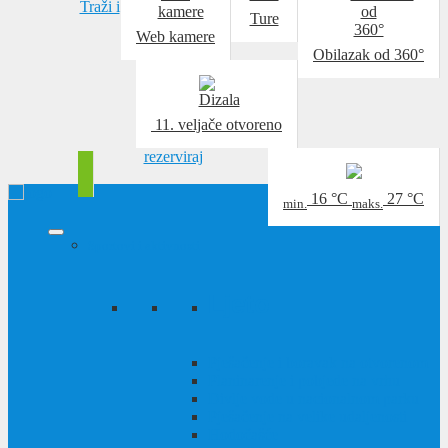
Traži i
Ture
Web kamere
Obilazak od 360°
11. veljače
otvoreno
rezerviraj
16
°C
27
°C
min.
maks.
Sportovi i aktivnosti
Ljeto
Pješačenje i boravak na otvorenom
Planinarenje i pobjede na vrhu
Divlje vode u nacionalnom parku
Pješačenje na velike udaljenosti
Hodočašće