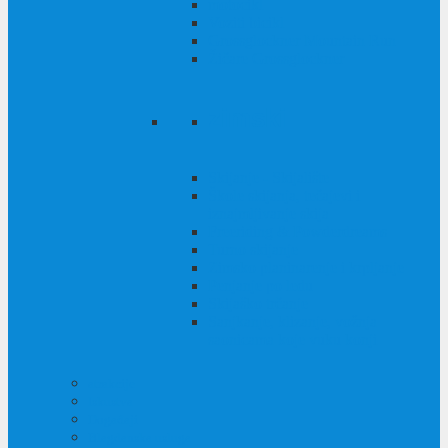
motocikl
Voziti bicikl
Grossglockner Mountain Run
Žičare Grossglockner
zimski
Skijanje - Skijalište
Škole skijanja, tečajevi i
iznajmljivanje skija
Freeriding & Powderdreams
Turno skijanje
Zimsko planinarenje i krpljanje
Penjanje po ledu
Skijaško trčanje
Sanjkanje, klizanje, vožnja
saonicama koje vuku konji
atrakcije
Iskustva
Događaji
Blagdanska usluga