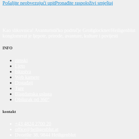
Pošaljite neobvezujući upit
Pronađite raspoloživi smještaj
Kao slikovnica! Avanturističko područje Großglockner/Heiligenblut
konglomerat je ljepote, prirode, avanture, kulture i povijesti
INFO
zimski
Ljeto
Iskustva
Web kamere
Događaji
Ture
Blagdanska usluga
Obilazak od 360°
kontakt
+43 4824 2700 20
office@heiligenblut.at
Dvorište 38, 9844 Heiligenblut