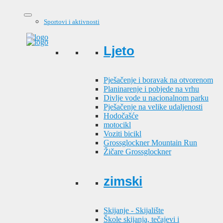
Sportovi i aktivnosti
Ljeto
Pješačenje i boravak na otvorenom
Planinarenje i pobjede na vrhu
Divlje vode u nacionalnom parku
Pješačenje na velike udaljenosti
Hodočašće
motocikl
Voziti bicikl
Grossglockner Mountain Run
Žičare Grossglockner
zimski
Skijanje - Skijalište
Škole skijanja, tečajevi i