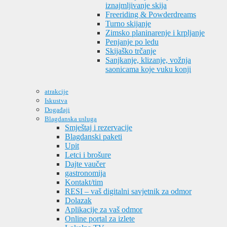
iznajmljivanje skija
Freeriding & Powderdreams
Turno skijanje
Zimsko planinarenje i krpljanje
Penjanje po ledu
Skijaško trčanje
Sanjkanje, klizanje, vožnja
saonicama koje vuku konji
atrakcije
Iskustva
Događaji
Blagdanska usluga
Smještaj i rezervacije
Blagdanski paketi
Upit
Letci i brošure
Dajte vaučer
gastronomija
Kontakt/tim
RESI – vaš digitalni savjetnik za odmor
Dolazak
Aplikacije za vaš odmor
Online portal za izlete