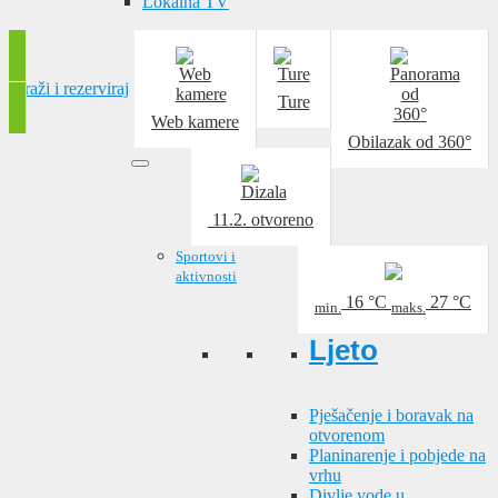
Lokalna TV
Traži i rezerviraj
Ture
Web kamere
Obilazak od 360°
11.2.
otvoreno
Sportovi i
aktivnosti
16
°C
27
°C
min.
maks.
Ljeto
Pješačenje i boravak na
otvorenom
Planinarenje i pobjede na
vrhu
Divlje vode u