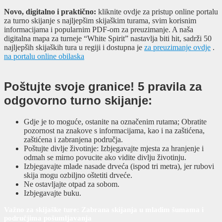
Novo, digitalno i praktično:
kliknite ovdje za pristup online portalu
za turno skijanje s najljepšim skijaškim turama, svim korisnim
informacijama i popularnim PDF-om za preuzimanje. A naša
digitalna mapa za turneje “White Spirit” nastavlja biti hit, sadrži 50
najljepših skijaških tura u regiji i dostupna je
za preuzimanje ovdje
.
na portalu online obilaska
Poštujte svoje granice! 5 pravila za
odgovorno turno skijanje:
Gdje je to moguće, ostanite na označenim rutama; Obratite
pozornost na znakove s informacijama, kao i na zaštićena,
zaštićena i zabranjena područja.
Poštujte divlje životinje: Izbjegavajte mjesta za hranjenje i
odmah se mirno povucite ako vidite divlju životinju.
Izbjegavajte mlade nasade drveća (ispod tri metra), jer rubovi
skija mogu ozbiljno oštetiti drveće.
Ne ostavljajte otpad za sobom.
Izbjegavajte buku.
Važno za skijaške ture: Zabrana skijanja u mladim šumama i
područjima pošumljavanja