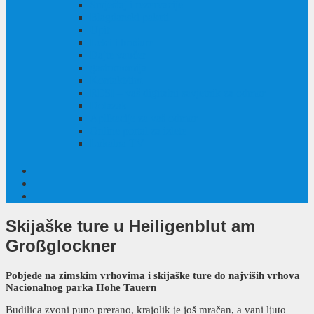
Smještaj i rezervacije
Blagdanski paketi
Upit
Letci i brošure
Dajte vaučer
gastronomija
Kontakt/tim
RESI – vaš digitalni savjetnik za odmor
Dolazak
Aplikacije za vaš odmor
Online portal za izlete
Lokalna TV
Skijaške ture
u Heiligenblut am
Großglockner
Pobjede na zimskim vrhovima i skijaške ture do najviših vrhova
Nacionalnog parka Hohe Tauern
Budilica zvoni puno prerano, krajolik je još mračan, a vani ljuto