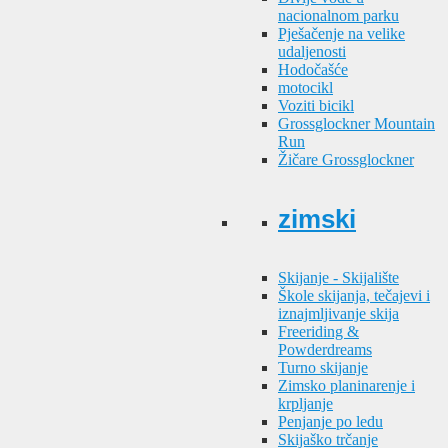
nacionalnom parku
Pješačenje na velike
udaljenosti
Hodočašće
motocikl
Voziti bicikl
Grossglockner Mountain
Run
Žičare Grossglockner
zimski
Skijanje - Skijalište
Škole skijanja, tečajevi i
iznajmljivanje skija
Freeriding &
Powderdreams
Turno skijanje
Zimsko planinarenje i
krpljanje
Penjanje po ledu
Skijaško trčanje