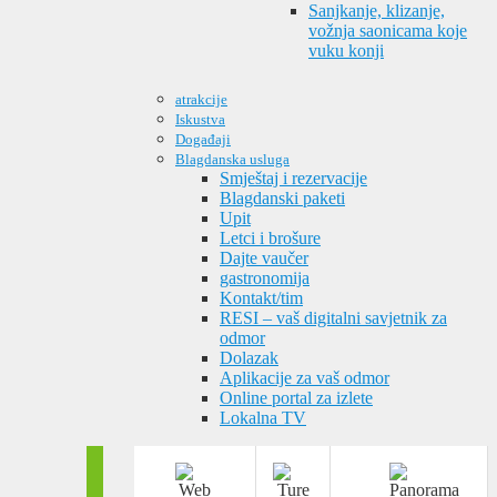
Sanjkanje, klizanje,
vožnja saonicama koje
vuku konji
atrakcije
Iskustva
Događaji
Blagdanska usluga
Smještaj i rezervacije
Blagdanski paketi
Upit
Letci i brošure
Dajte vaučer
gastronomija
Kontakt/tim
RESI – vaš digitalni savjetnik za
odmor
Dolazak
Aplikacije za vaš odmor
Online portal za izlete
Lokalna TV