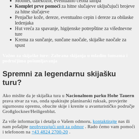
Mobitel, dalekozor, eventualno čeona lampa
Komplet prve pomoći
za hitne slučajeve uključujući brojeve
za hitne slučajeve
Penjačke kože, dereze, eventualno cepin i dereze za obilaske
ledenjaka
Hut vreća za spavanje, higijenske potrepštine za višednevne
ture
Krema za sunčanje, sunčane naočale, skijaške naočale za
spust
Važno za skijaške ture: Zabrana skijanja u mladim šumama i
područjima pošumljavanja
Spremni za legendarnu skijašku
turu?
Ako mislite da je skijaška tura u
Nacionalnom parku Hohe Tauern
prava stvar za vas, onda spakirajte planinarski ruksak, provjerite
sigurnosnu opremu, obucite skije i krenite u avanturističko područje
Großglockner/Heiligenblut.
Za više informacija i detalja o Vašem odmoru,
kontaktirajte
nas ili
nam pošaljite
neobvezujući upit za odmor
. Rado ćemo vam pomoći
i telefonom na
+43 4824 2700-20
.