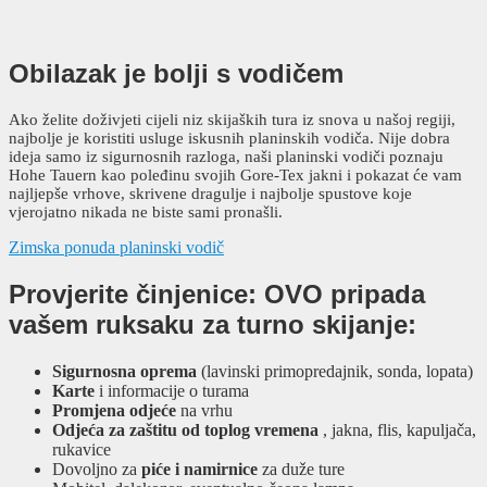
Obilazak je bolji
s vodičem
Ako želite doživjeti cijeli niz skijaških tura iz snova u našoj regiji,
najbolje je koristiti usluge iskusnih planinskih vodiča. Nije dobra
ideja samo iz sigurnosnih razloga, naši planinski vodiči poznaju
Hohe Tauern kao poleđinu svojih Gore-Tex jakni i pokazat će vam
najljepše vrhove, skrivene dragulje i najbolje spustove koje
vjerojatno nikada ne biste sami pronašli.
Zimska ponuda planinski vodič
Provjerite činjenice: OVO pripada
vašem ruksaku za turno skijanje:
Sigurnosna oprema
(lavinski primopredajnik, sonda, lopata)
Karte
i informacije o turama
Promjena odjeće
na vrhu
Odjeća za zaštitu od toplog vremena
, jakna, flis, kapuljača,
rukavice
Dovoljno za
piće i namirnice
za duže ture