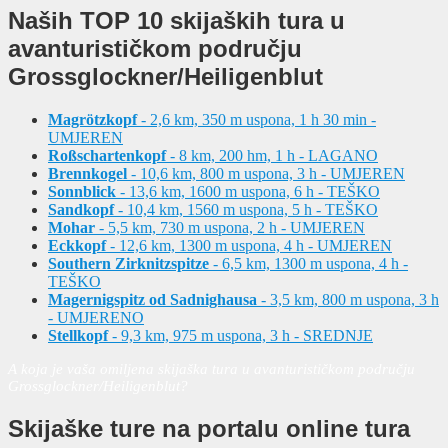
Naših TOP 10 skijaških tura u
avanturističkom području
Grossglockner/Heiligenblut
Magrötzkopf
- 2,6 km, 350 m uspona, 1 h 30 min -
UMJEREN
Roßschartenkopf
- 8 km, 200 hm, 1 h - LAGANO
Brennkogel
- 10,6 km, 800 m uspona, 3 h - UMJEREN
Sonnblick
- 13,6 km, 1600 m uspona, 6 h - TEŠKO
Sandkopf
- 10,4 km, 1560 m uspona, 5 h - TEŠKO
Mohar
- 5,5 km, 730 m uspona, 2 h - UMJEREN
Eckkopf
- 12,6 km, 1300 m uspona, 4 h - UMJEREN
Southern Zirknitzspitze
- 6,5 km, 1300 m uspona, 4 h -
TEŠKO
Magernigspitz od Sadnighausa
- 3,5 km, 800 m uspona, 3 h
- UMJERENO
Stellkopf
- 9,3 km, 975 m uspona, 3 h - SREDNJE
A koja je vaša omiljena skijaška tura u avanturističkom području
Grossglockner/Heiligenblut?
Skijaške ture
na portalu online tura