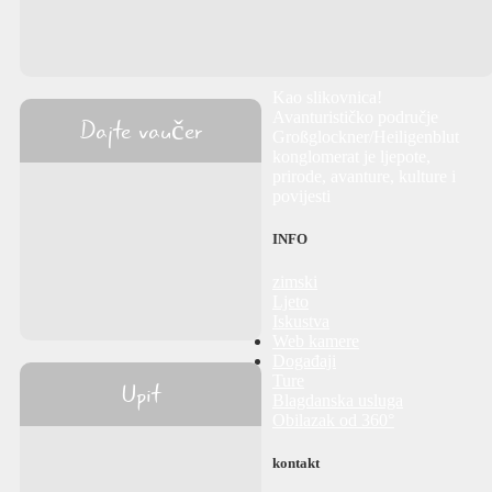
Kao slikovnica!
Avanturističko područje
Dajte vaučer
Großglockner/Heiligenblut
konglomerat je ljepote,
prirode, avanture, kulture i
povijesti
INFO
zimski
Ljeto
Iskustva
Web kamere
Događaji
Ture
Upit
Blagdanska usluga
Obilazak od 360°
kontakt