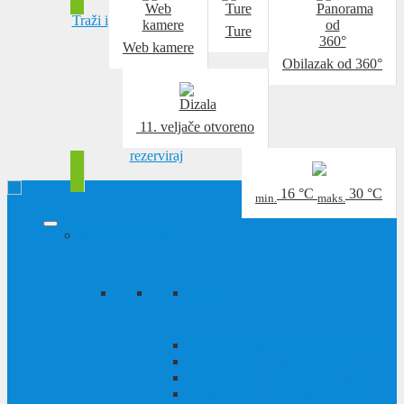
Traži i
Ture
Web kamere
Obilazak od 360°
11. veljače
otvoreno
rezerviraj
16
°C
30
°C
min.
maks.
Sportovi i aktivnosti
Ljeto
Pješačenje i boravak na otvorenom
Planinarenje i pobjede na vrhu
Divlje vode u nacionalnom parku
Pješačenje na velike udaljenosti