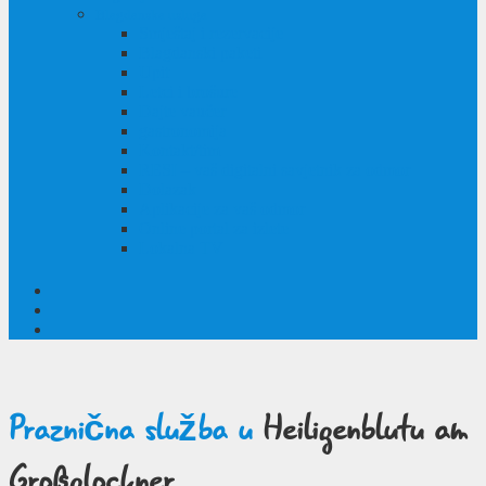
Blagdanska usluga
Smještaj i rezervacije
Blagdanski paketi
Upit
Letci i brošure
Dajte vaučer
gastronomija
Kontakt/tim
RESI – vaš digitalni savjetnik za odmor
Dolazak
Aplikacije za vaš odmor
Online portal za izlete
Lokalna TV
Praznična služba u
Heiligenblutu am
Großglockner