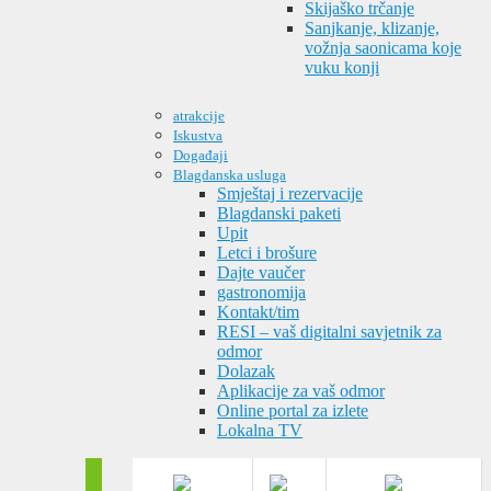
Skijaško trčanje
Sanjkanje, klizanje,
vožnja saonicama koje
vuku konji
atrakcije
Iskustva
Događaji
Blagdanska usluga
Smještaj i rezervacije
Blagdanski paketi
Upit
Letci i brošure
Dajte vaučer
gastronomija
Kontakt/tim
RESI – vaš digitalni savjetnik za
odmor
Dolazak
Aplikacije za vaš odmor
Online portal za izlete
Lokalna TV