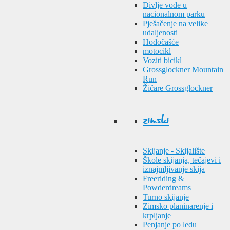
Divlje vode u
nacionalnom parku
Pješačenje na velike
udaljenosti
Hodočašće
motocikl
Voziti bicikl
Grossglockner Mountain
Run
Žičare Grossglockner
zimski
Skijanje - Skijalište
Škole skijanja, tečajevi i
iznajmljivanje skija
Freeriding &
Powderdreams
Turno skijanje
Zimsko planinarenje i
krpljanje
Penjanje po ledu