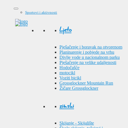
Sportovi i aktivnosti
Ljeto
Pješačenje i boravak na otvorenom
Planinarenje i pobjede na vrhu
Divlje vode u nacionalnom parku
Pješačenje na velike udaljenosti
Hodočašće
motocikl
Voziti bicikl
Grossglockner Mountain Run
Žičare Grossglockner
zimski
Skijanje - Skijalište