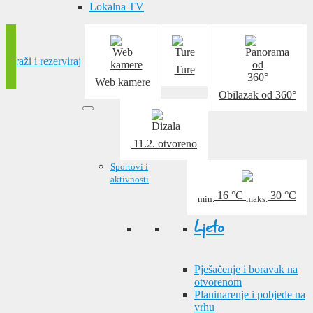
Lokalna TV
Traži i rezerviraj
Ture
Web kamere
Obilazak od 360°
11.2.
otvoreno
Sportovi i
aktivnosti
16
°C
30
°C
min.
maks.
Ljeto
Pješačenje i boravak na
otvorenom
Planinarenje i pobjede na
vrhu