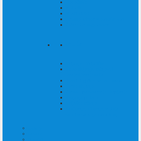
Hodočašće
motocikl
Voziti bicikl
Grossglockner Mountain Run
Žičare Grossglockner
zimski
Skijanje - Skijalište
Škole skijanja, tečajevi i
iznajmljivanje skija
Freeriding & Powderdreams
Turno skijanje
Zimsko planinarenje i krpljanje
Penjanje po ledu
Skijaško trčanje
Sanjkanje, klizanje, vožnja
saonicama koje vuku konji
atrakcije
Iskustva
Događaji