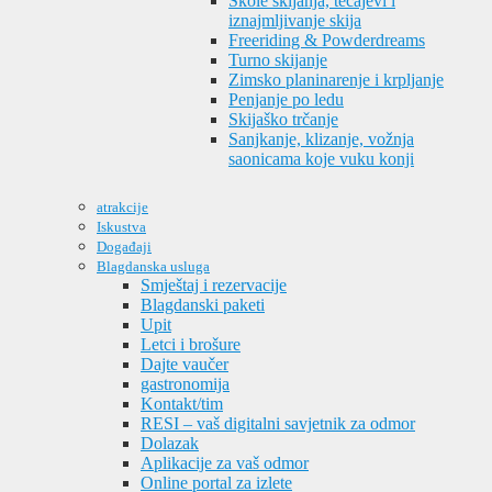
Škole skijanja, tečajevi i
iznajmljivanje skija
Freeriding & Powderdreams
Turno skijanje
Zimsko planinarenje i krpljanje
Penjanje po ledu
Skijaško trčanje
Sanjkanje, klizanje, vožnja
saonicama koje vuku konji
atrakcije
Iskustva
Događaji
Blagdanska usluga
Smještaj i rezervacije
Blagdanski paketi
Upit
Letci i brošure
Dajte vaučer
gastronomija
Kontakt/tim
RESI – vaš digitalni savjetnik za odmor
Dolazak
Aplikacije za vaš odmor
Online portal za izlete