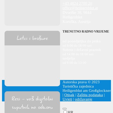
+43 4824 2700 20
office@heiligenblut.at
Dvorište 38, 9844
Heiligenblut
Koruška, Austrija
TRENUTNO RADNO VRIJEME
Letci i brošure
od ponedjeljka do petka
od 9:00 do 18:00 sati
Subota i državni praznik
od 14:00 do 18:00 sati
nedjelja
od 9:00 do 13:00
Autorska prava © 2023
Turistička zajednica
Heiligenblut am Großglockner
|
Otisak
|
Zaštita podataka
|
Resi - vaš digitalni
Uvjeti
|
održavanje
suputnik na odmoru
HR