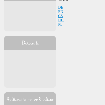
DE
EN
CS
HU
PL
Dolazak
Aplikacije za vaš odmor