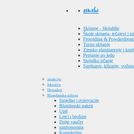
zimski
Skijanje - Skijalište
Škole skijanja, tečajevi i i
Freeriding & Powderdrea
Turno skijanje
Zimsko planinarenje i krpl
Penjanje po ledu
Skijaško trčanje
Sanjkanje, klizanje, vožnj
atrakcije
Iskustva
Događaji
Blagdanska usluga
Smještaj i rezervacije
Blagdanski paketi
Upit
Letci i brošure
Dajte vaučer
gastronomija
Kontakt/tim