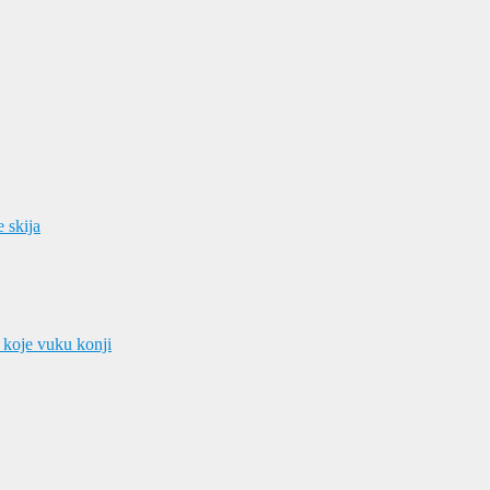
e skija
 koje vuku konji