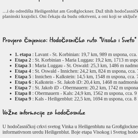
…i do odredišta Heiligenblut am Großglockner. Duž tihih hodočasničkih
planinski krajolici. Oni čekaju da budu otkriveni, a oni koji se uključ
Provjera činjenica: Hodočasnička ruta "Visoko i Sveto"
1. etapa
: Lavant - St. Korbinian: 19,7 km, 989 m uspona, cca.
Etapa 2
: St. Korbinian - Maria Luggau: 19,2 km, 1713 m uspo
Etapa 3
: Maria Luggau - St. Oswald: 25,3 km, 1486 m nadmors
Etapa 4
: St. Oswald - Innichen: 24,2 km, 824 m uspona, cca. 
Etapa 5
: Innichen - Kalkstein: 14,5 km, 1548 m uspona, cca. 
Etapa 6
: Kalkstein - St. Jakob iD: 20,4 km, 1468 m nadmorske 
Etapa 7
: St. Jakob iD - Obermauern: 20,2 km, 1742 m uspona,
Etapa 8
: Obermauern - Kals: 24,9 km, 1562 m uspona, cca. 9
Etapa 9
: Kals - Heiligenblut: 22,5 km, 1694 m uspona, cca. 8
Važne
informacije za hodočasnike
U hodočasničkoj crkvi svetog Vinka u Heiligenblutu na Großglockneru
informativnom uredu Heiligenblut. Boje etapa Visokog i Svetog hodo