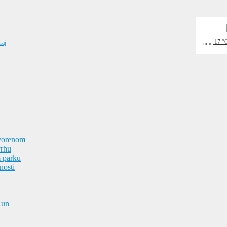
17
°
raj
min.
tvorenom
vrhu
m parku
nosti
Run