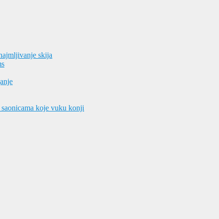
znajmljivanje skija
ms
janje
a saonicama koje vuku konji