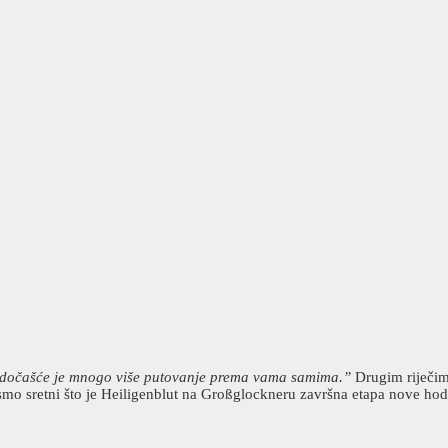
, hodočašće je mnogo više putovanje prema vama samima.”
Drugim riječima
o smo sretni što je Heiligenblut na Großglockneru završna etapa nove ho