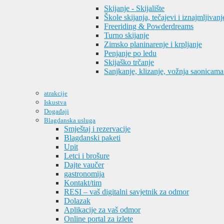
Skijanje - Skijalište
Škole skijanja, tečajevi i iznajmljivanj
Freeriding & Powderdreams
Turno skijanje
Zimsko planinarenje i krpljanje
Penjanje po ledu
Skijaško trčanje
Sanjkanje, klizanje, vožnja saonicama
atrakcije
Iskustva
Događaji
Blagdanska usluga
Smještaj i rezervacije
Blagdanski paketi
Upit
Letci i brošure
Dajte vaučer
gastronomija
Kontakt/tim
RESI – vaš digitalni savjetnik za odmor
Dolazak
Aplikacije za vaš odmor
Online portal za izlete