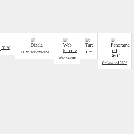
32
°C
.
11. veljače
otvoreno
Ture
Web kamere
Obilazak od 360°