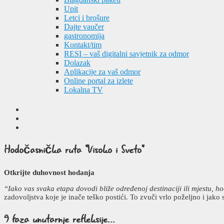
Upit
Letci i brošure
Dajte vaučer
gastronomija
Kontakt/tim
RESI – vaš digitalni savjetnik za odmor
Dolazak
Aplikacije za vaš odmor
Online portal za izlete
Lokalna TV
Hodočasnička ruta
“Visoko i Sveto”
Otkrijte duhovnost hodanja
“Iako vas svaka etapa dovodi bliže određenoj destinaciji ili mjestu
zadovoljstva koje je inače teško postići. To zvuči vrlo poželjno i jak
9 faza
unutarnje refleksije...