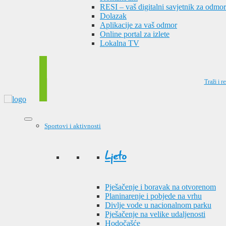
RESI – vaš digitalni savjetnik za odmor
Dolazak
Aplikacije za vaš odmor
Online portal za izlete
Lokalna TV
Traži i re
Sportovi i aktivnosti
Ljeto
Pješačenje i boravak na otvorenom
Planinarenje i pobjede na vrhu
Divlje vode u nacionalnom parku
Pješačenje na velike udaljenosti
Hodočašće