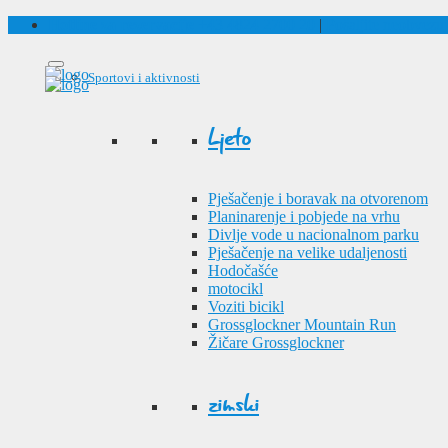
Hotline za rezervacije
+43 4824 2700 20
|
Pošaljite neobvezuj
Sportovi i aktivnosti
Ljeto
Pješačenje i boravak na otvorenom
Planinarenje i pobjede na vrhu
Divlje vode u nacionalnom parku
Pješačenje na velike udaljenosti
Hodočašće
motocikl
Voziti bicikl
Grossglockner Mountain Run
Žičare Grossglockner
zimski