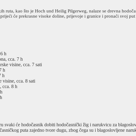
 ruta, kao što je Hoch und Heilig Pilgerweg, nalaze se drevna hodočasn
e prijeći će prekrasne visoke doline, prijevoje i granice i pronaći svoj
 6 h
na, cca. 7 h
ke visine, cca. 7 sati
7 h
7 h
visine, cca. 8 sati
 cca. 8 h
 h
 h
 svaki će hodočasnik dobiti hodočasnički žig i narukvicu za blagoslo
časničkog puta zajedno tvore dugu, zbog čega su i blagoslovljene nar