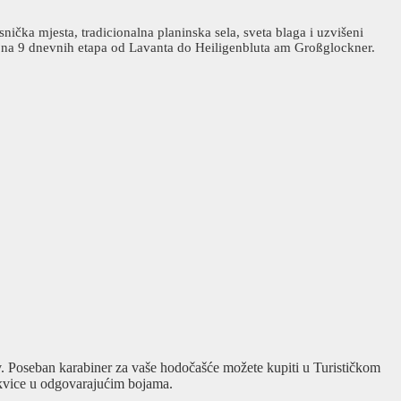
ička mjesta, tradicionalna planinska sela, sveta blaga i uzvišeni
 put na 9 dnevnih etapa od Lavanta do Heiligenbluta am Großglockner.
v. Poseban karabiner za vaše hodočašće možete kupiti u Turističkom
ukvice u odgovarajućim bojama.