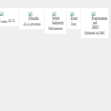
C
32
°C
maks.
11.2.
otvoreno
Ture
Web kamere
Obilazak od 360°