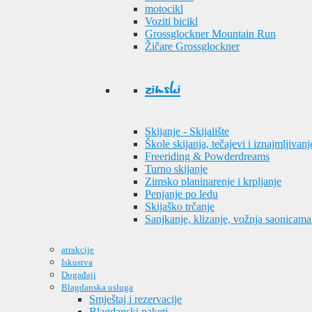
motocikl
Voziti bicikl
Grossglockner Mountain Run
Žičare Grossglockner
zimski
Skijanje - Skijalište
Škole skijanja, tečajevi i iznajmljivanj
Freeriding & Powderdreams
Turno skijanje
Zimsko planinarenje i krpljanje
Penjanje po ledu
Skijaško trčanje
Sanjkanje, klizanje, vožnja saonicama
atrakcije
Iskustva
Događaji
Blagdanska usluga
Smještaj i rezervacije
Blagdanski paketi