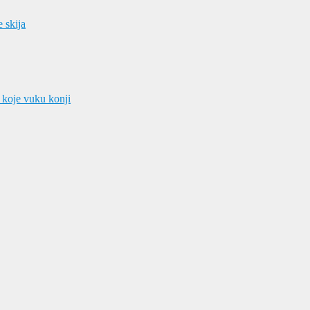
e skija
 koje vuku konji