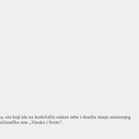
, oni koji idu na hodočašće nalaze sebe i dosežu stanje unutarnjeg
dočasničke rute „Visoko i Sveto“.