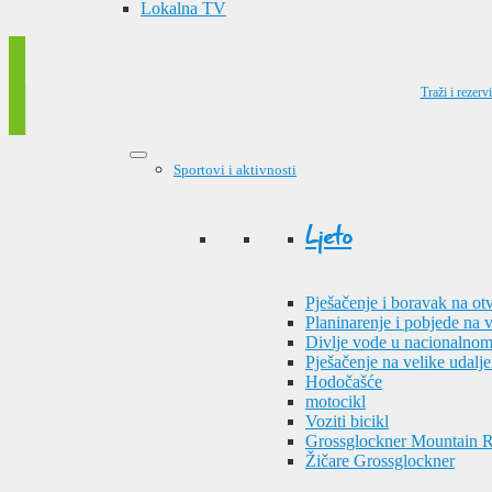
Lokalna TV
Traži i rezervi
Sportovi i aktivnosti
Ljeto
Pješačenje i boravak na o
Planinarenje i pobjede na 
Divlje vode u nacionalno
Pješačenje na velike udalje
Hodočašće
motocikl
Voziti bicikl
Grossglockner Mountain 
Žičare Grossglockner