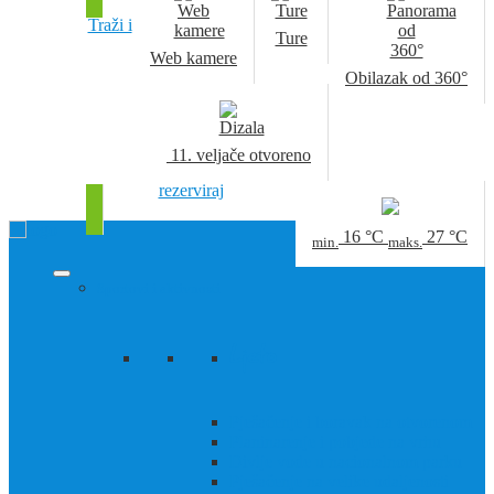
Traži i
Ture
Web kamere
Obilazak od 360°
11. veljače
otvoreno
rezerviraj
16
°C
27
°C
min.
maks.
Sportovi i aktivnosti
Ljeto
Pješačenje i boravak na otvorenom
Planinarenje i pobjede na vrhu
Divlje vode u nacionalnom parku
Pješačenje na velike udaljenosti