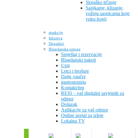
Skijaško trčanje
Sanjkanje, klizanje,
vožnja saonicama koje
vuku konji
atrakcije
Iskustva
Događaji
Blagdanska usluga
Smještaj i rezervacije
Blagdanski paketi
Upit
Letci i brošure
Dajte vaučer
gastronomija
Kontakt/tim
RESI – vaš digitalni savjetnik za
odmor
Dolazak
Aplikacije za vaš odmor
Online portal za izlete
Lokalna TV