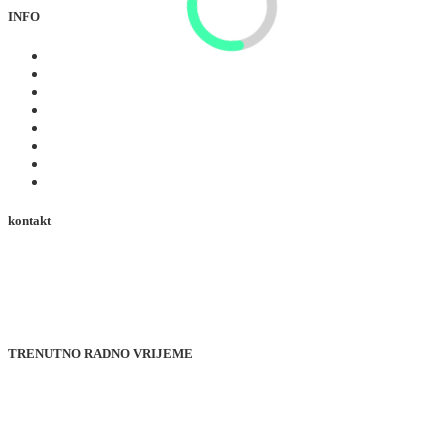
INFO
zimski
Ljeto
Iskustva
Web kamere
Događaji
Ture
Blagdanska usluga
Obilazak od 360°
kontakt
+43 4824 2700 20
office@heiligenblut.at
Dvorište 38, 9844 Heiligenblut
Koruška, Austrija
TRENUTNO RADNO VRIJEME
od ponedjeljka do petka
od 9:00 do 18:00 sati
Subota i državni praznik
od 14:00 do 18:00 sati