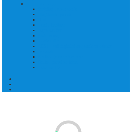
Blagdanska usluga
Smještaj i rezervacije
Blagdanski paketi
Upit
Letci i brošure
Dajte vaučer
gastronomija
Kontakt/tim
RESI – vaš digitalni savjetnik za odmor
Dolazak
Aplikacije za vaš odmor
Online portal za izlete
Lokalna TV
Kao slikovnica! Avanturističko područje Großglockner/Heiligenblut
konglomerat je ljepote, prirode, avanture, kulture i povijesti