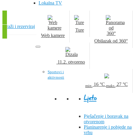
Lokalna TV
Traži i rezerviraj
Ture
Web kamere
Obilazak od 360°
11.2.
otvoreno
Sportovi i
aktivnosti
16
°C
27
°C
min.
maks.
Ljeto
Pješačenje i boravak na
otvorenom
Planinarenje i pobjede na
vrhu