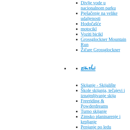
Divlje vode u
nacionalnom parku
Pješačenje na velike
udaljenosti
Hodočašće
motocikl
Voziti bicikl
Grossglockner Mountain
Run
Žičare Grossglockner
zimski
Skijanje - Skijalište
Škole skijanja, tečajevi i
iznajmljivanje skija
Freeriding &
Powderdreams
Turno skijanje
Zimsko planinarenje i
krpljanje
Penjanje po ledu