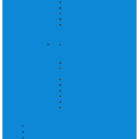
Hodočašće
motocikl
Voziti bicikl
Grossglockner Mountain Run
Žičare Grossglockner
zimski
Skijanje - Skijalište
Škole skijanja, tečajevi i
iznajmljivanje skija
Freeriding & Powderdreams
Turno skijanje
Zimsko planinarenje i krpljanje
Penjanje po ledu
Skijaško trčanje
Sanjkanje, klizanje, vožnja
saonicama koje vuku konji
atrakcije
Iskustva
Događaji