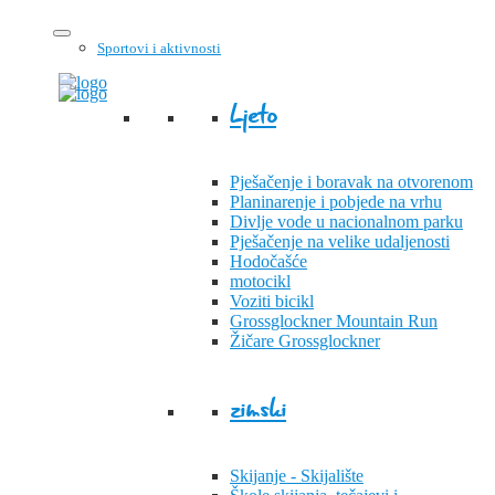
Sportovi i aktivnosti
Ljeto
Pješačenje i boravak na otvorenom
Planinarenje i pobjede na vrhu
Divlje vode u nacionalnom parku
Pješačenje na velike udaljenosti
Hodočašće
motocikl
Voziti bicikl
Grossglockner Mountain Run
Žičare Grossglockner
zimski
Skijanje - Skijalište