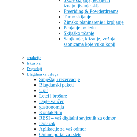
Škole skijanja, tečajevi i
iznajmljivanje skija
Freeriding & Powderdreams
Turno skijanje
Zimsko planinarenje i krpljanje
Penjanje po ledu
Skijaško trčanje
Sanjkanje, klizanje, vožnja
saonicama koje vuku konji
atrakcije
Iskustva
Događaji
Blagdanska usluga
Smještaj i rezervacije
Blagdanski paketi
Upit
Letci i brošure
Dajte vaučer
gastronomija
Kontakt/tim
RESI – vaš digitalni savjetnik za odmor
Dolazak
Aplikacije za vaš odmor
Online portal za izlete