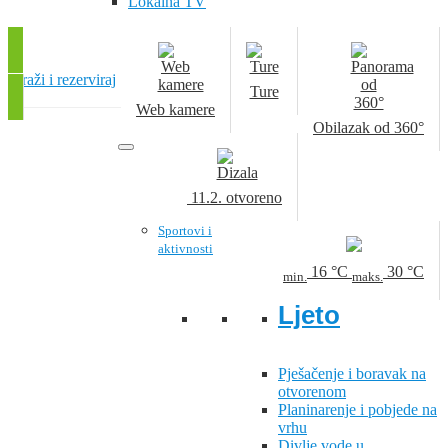
Lokalna TV
Traži i rezerviraj
Ture
Web kamere
Obilazak od 360°
11.2.
otvoreno
Sportovi i
aktivnosti
16
°C
30
°C
min.
maks.
Ljeto
Pješačenje i boravak na
otvorenom
Planinarenje i pobjede na
vrhu
Divlje vode u