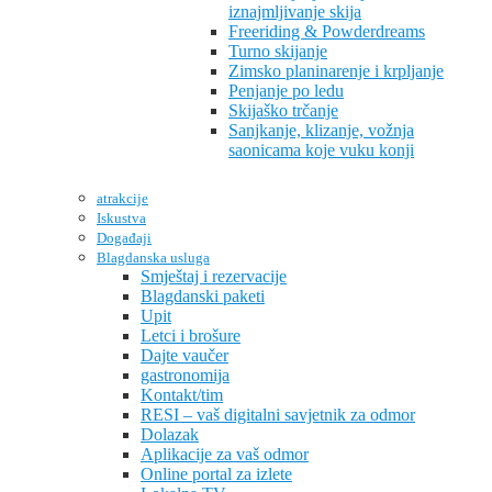
iznajmljivanje skija
Freeriding & Powderdreams
Turno skijanje
Zimsko planinarenje i krpljanje
Penjanje po ledu
Skijaško trčanje
Sanjkanje, klizanje, vožnja
saonicama koje vuku konji
atrakcije
Iskustva
Događaji
Blagdanska usluga
Smještaj i rezervacije
Blagdanski paketi
Upit
Letci i brošure
Dajte vaučer
gastronomija
Kontakt/tim
RESI – vaš digitalni savjetnik za odmor
Dolazak
Aplikacije za vaš odmor
Online portal za izlete