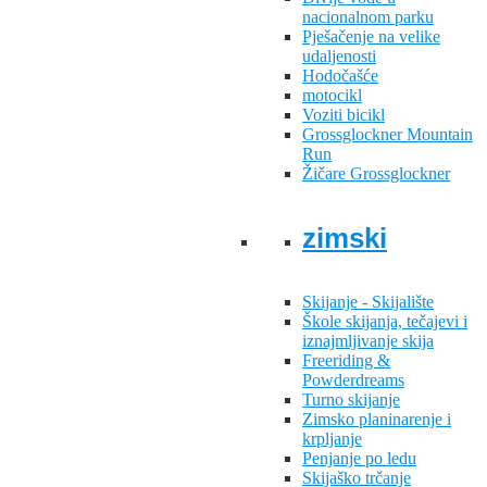
nacionalnom parku
Pješačenje na velike
udaljenosti
Hodočašće
motocikl
Voziti bicikl
Grossglockner Mountain
Run
Žičare Grossglockner
zimski
Skijanje - Skijalište
Škole skijanja, tečajevi i
iznajmljivanje skija
Freeriding &
Powderdreams
Turno skijanje
Zimsko planinarenje i
krpljanje
Penjanje po ledu
Skijaško trčanje