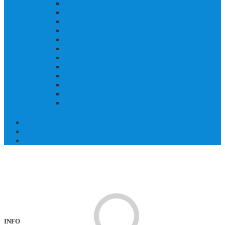
Smještaj i rezervacije
Blagdanski paketi
Upit
Letci i brošure
Dajte vaučer
gastronomija
Kontakt/tim
RESI – vaš digitalni savjetnik za odmor
Dolazak
Aplikacije za vaš odmor
Online portal za izlete
Lokalna TV
Kao slikovnica! Avanturističko područje Großglockner/Heiligenblut
konglomerat je ljepote, prirode, avanture, kulture i povijesti
INFO