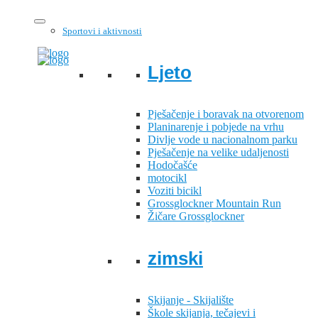
Sportovi i aktivnosti
Ljeto
Pješačenje i boravak na otvorenom
Planinarenje i pobjede na vrhu
Divlje vode u nacionalnom parku
Pješačenje na velike udaljenosti
Hodočašće
motocikl
Voziti bicikl
Grossglockner Mountain Run
Žičare Grossglockner
zimski
Skijanje - Skijalište
Škole skijanja, tečajevi i