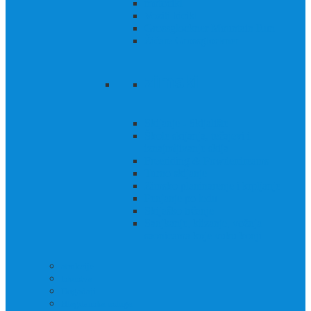
motocikl
Voziti bicikl
Grossglockner Mountain Run
Žičare Grossglockner
zimski
Skijanje - Skijalište
Škole skijanja, tečajevi i
iznajmljivanje skija
Freeriding & Powderdreams
Turno skijanje
Zimsko planinarenje i krpljanje
Penjanje po ledu
Skijaško trčanje
Sanjkanje, klizanje, vožnja
saonicama koje vuku konji
atrakcije
Iskustva
Događaji
Blagdanska usluga