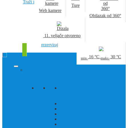
Traži i
Ture
Web kamere
Obilazak od 360°
11. veljače
otvoreno
rezerviraj
16
°C
30
°C
min.
maks.
Sportovi i aktivnosti
Ljeto
Pješačenje i boravak na otvorenom
Planinarenje i pobjede na vrhu
Divlje vode u nacionalnom parku
Pješačenje na velike udaljenosti
Hodočašće