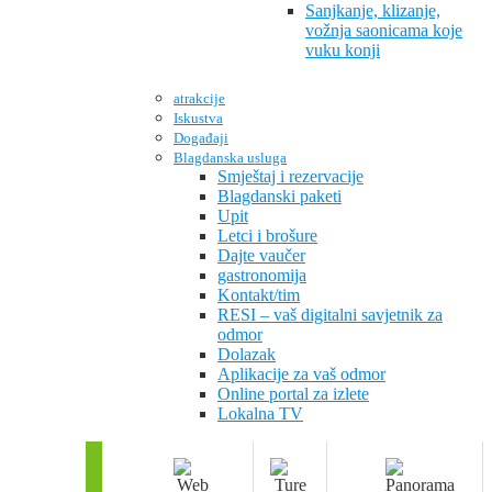
Sanjkanje, klizanje,
vožnja saonicama koje
vuku konji
atrakcije
Iskustva
Događaji
Blagdanska usluga
Smještaj i rezervacije
Blagdanski paketi
Upit
Letci i brošure
Dajte vaučer
gastronomija
Kontakt/tim
RESI – vaš digitalni savjetnik za
odmor
Dolazak
Aplikacije za vaš odmor
Online portal za izlete
Lokalna TV