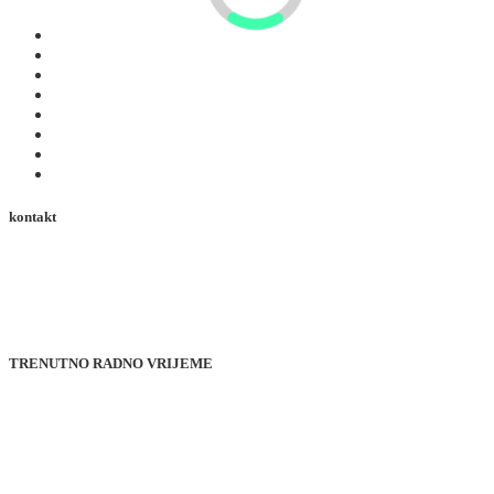
zimski
Ljeto
Iskustva
Web kamere
Događaji
Ture
Blagdanska usluga
Obilazak od 360°
kontakt
+43 4824 2700 20
office@heiligenblut.at
Dvorište 38, 9844 Heiligenblut
Koruška, Austrija
TRENUTNO RADNO VRIJEME
od ponedjeljka do petka
od 9:00 do 18:00 sati
Subota i državni praznik
od 14:00 do 18:00 sati
nedjelja