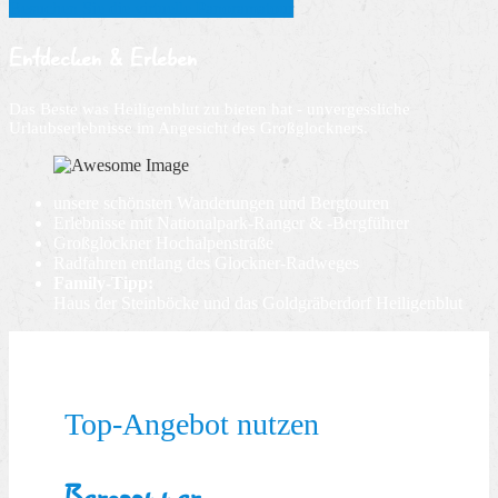
Besuchen Sie die virtuelle Panoramatour
Entdecken & Erleben
Das Beste was Heiligenblut zu bieten hat - unvergessliche
Urlaubserlebnisse im Angesicht des Großglockners.
unsere schönsten Wanderungen und Bergtouren
Erlebnisse mit Nationalpark-Ranger & -Bergführer
Großglockner Hochalpenstraße
Radfahren entlang des Glockner-Radweges
Family-Tipp:
Haus der Steinböcke und das Goldgräberdorf Heiligenblut
Top-Angebot nutzen
Bergsommer