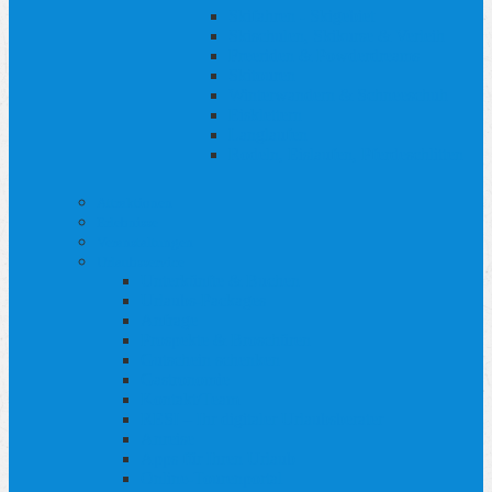
Skifahren - Skigebiet
Skischulen, Skikurse & Verleih
Freeriden & Powderdreams
Skitouren
Winterwandern & Schneeschuh
Eisklettern
Langlaufen
Rodeln, Eislaufen, Pferdeschlitten
Attraktionen
Erlebnisse
Veranstaltungen
Urlaubsservice
Unterkünfte & Buchen
Urlaubs-Packages
Anfrage
Prospekte & Broschüren
Gutschein schenken
Gastronomie
Kontakt/Team
RESI – Ihr digitaler Urlaubsberater
Anreise
Apps für Ihren Urlaub
Online-Tourenportal