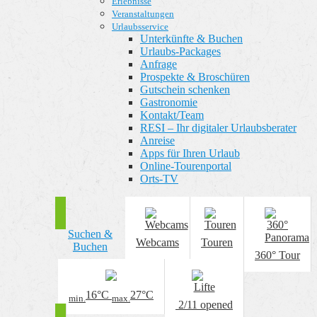
Erlebnisse
Veranstaltungen
Urlaubsservice
Unterkünfte & Buchen
Urlaubs-Packages
Anfrage
Prospekte & Broschüren
Gutschein schenken
Gastronomie
Kontakt/Team
RESI – Ihr digitaler Urlaubsberater
Anreise
Apps für Ihren Urlaub
Online-Tourenportal
Orts-TV
Suchen &
Webcams
Touren
Buchen
360° Tour
16
°C
27
°C
min.
max.
2/11
opened