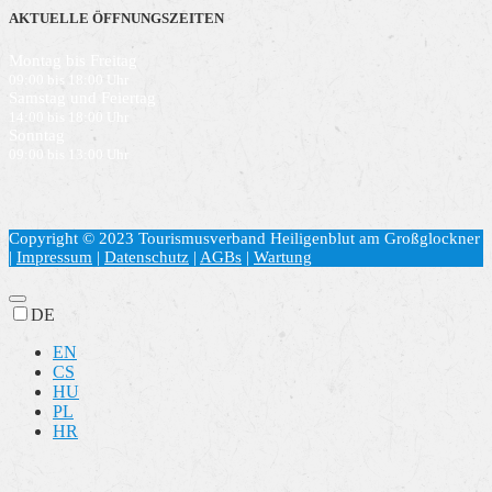
AKTUELLE ÖFFNUNGSZEITEN
Montag bis Freitag
09:00 bis 18:00 Uhr
Samstag und Feiertag
14:00 bis 18:00 Uhr
Sonntag
09:00 bis 13:00 Uhr
Copyright © 2023 Tourismusverband Heiligenblut am Großglockner
|
Impressum
|
Datenschutz
|
AGBs
|
Wartung
DE
EN
CS
HU
PL
HR