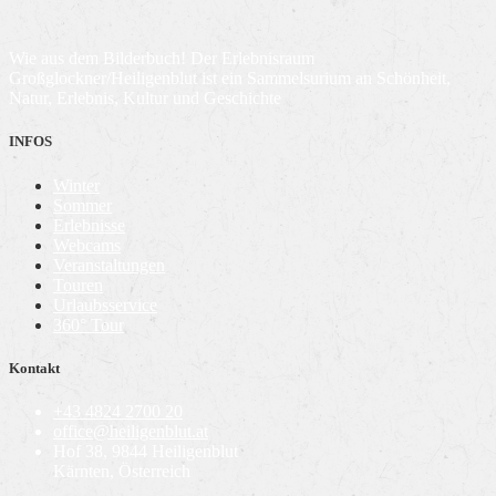
Wie aus dem Bilderbuch! Der Erlebnisraum
Großglockner/Heiligenblut ist ein Sammelsurium an Schönheit,
Natur, Erlebnis, Kultur und Geschichte
INFOS
Winter
Sommer
Erlebnisse
Webcams
Veranstaltungen
Touren
Urlaubsservice
360° Tour
Kontakt
+43 4824 2700 20
office@heiligenblut.at
Hof 38, 9844 Heiligenblut
Kärnten, Österreich