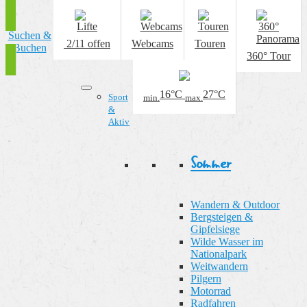
Suchen &
2/11
offen
Webcams
Touren
Buchen
360° Tour
16
°C
27
°C
Sport
min.
max.
&
Aktiv
Sommer
Wandern & Outdoor
Bergsteigen &
Gipfelsiege
Wilde Wasser im
Nationalpark
Weitwandern
Pilgern
Motorrad
Radfahren