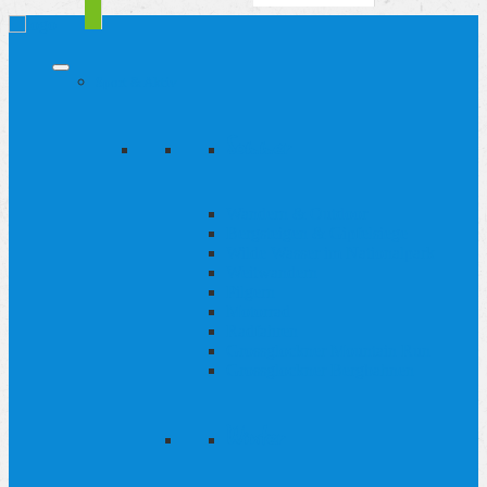
Sport & Aktiv
Sommer
Wandern & Outdoor
Bergsteigen & Gipfelsiege
Wilde Wasser im Nationalpark
Weitwandern
Pilgern
Motorrad
Radfahren
Grossglockner Mountain Run
Grossglockner Bergbahnen
Winter