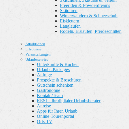
Skischulen, Skikurse & Verleih
Freeriden & Powderdreams
Skitouren
Winterwandern & Schneeschuh
Eisklettern
Langlaufen
Rodeln, Eislaufen, Pferdeschlitten
Attraktionen
Erlebnisse
Veranstaltungen
Urlaubsservice
Unterkünfte & Buchen
Urlaubs-Packages
Anfrage
Prospekte & Broschüren
Gutschein schenken
Gastronomie
Kontakt/Team
RESI – Ihr digitaler Urlaubsberater
Anreise
Apps für Ihren Urlaub
Online-Tourenportal
Orts-TV