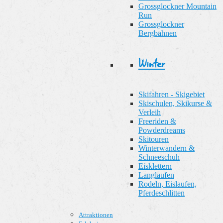
Grossglockner Mountain
Run
Grossglockner
Bergbahnen
Winter
Skifahren - Skigebiet
Skischulen, Skikurse &
Verleih
Freeriden &
Powderdreams
Skitouren
Winterwandern &
Schneeschuh
Eisklettern
Langlaufen
Rodeln, Eislaufen,
Pferdeschlitten
Attraktionen