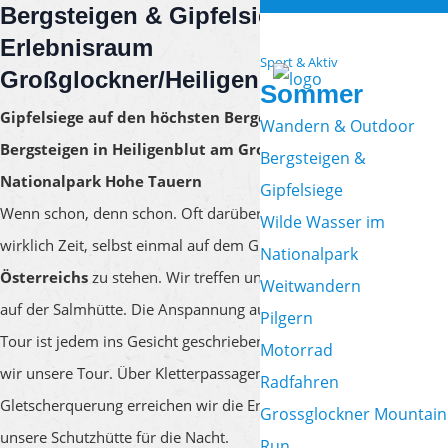
Bergsteigen & Gipfelsiege
im
Erlebnisraum
Sport & Aktiv
Großglockner/Heiligenblut
Sommer
Gipfelsiege auf den höchsten Bergen des Landes –
Wandern & Outdoor
Bergsteigen in Heiligenblut am Großglockner im
Bergsteigen &
Nationalpark Hohe Tauern
Gipfelsiege
Wenn schon, denn schon. Oft darüber nachgedacht, wird es jetzt
Wilde Wasser im
wirklich Zeit, selbst einmal auf dem Gipfel des
höchsten Berges
Nationalpark
Österreichs
zu stehen. Wir treffen uns mit unserem Bergführer
Weitwandern
auf der Salmhütte. Die Anspannung aufgrund der kommenden
Pilgern
Tour ist jedem ins Gesicht geschrieben. Ganz gemütlich beginnen
Motorrad
wir unsere Tour. Über Kletterpassagen und nach einer kurzen
Radfahren
Gletscherquerung erreichen wir die Erzherzog-Johann-Hütte –
Grossglockner Mountain
unsere Schutzhütte für die Nacht.
Run