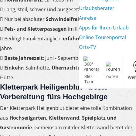
Urlaubsberater
Lang, steil, schwer und ausgesetzt
Anreise
Nur bei absoluter
Schwindelfreiheit und Trittsicherheit
Apps für Ihren Urlaub
Fels- und Kletterpassagen
im II. Schwierigkeitsgrad
Online-Tourenportal
Bedingt Familientauglich:
erfahrene Jugendliche
ab 14
Orts-TV
Jahre
Beste Jahreszeit
: Juni - September
Einkehr
: Salmhütte,
Übernachtung
: Erzherzog-Johann-
360°
Touren
Hütte
We
Tour
Kletterpark Heiligenblut -
beste
Vorbereitung fürs Hochgebirge
Der Kletterpark Heiligenblut bietet eine tolle Kombination
aus
Hochseilgarten, Kletterwand, Spielplatz und
Gastronomie
. Gemeinsam mit der Kletterwand bietet der