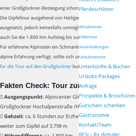
einer Großglockner-Besteigung schon gelebt? Dann wird es Zeit.
Pferdeschlitten
Die Gipfeltour ausgehend von Heiligenblut ist lang, steil und
Attraktionen
ausgesetzt, jedoch keinesfalls unmöglich. In zwei Tagen schaffen
auch Sie die 1.800 hm Aufstieg bis zum goldenen Gipfelkreuz.
Erlebnisse
Für erfahrene Alpinisten ein Schmankerl, wer nicht über sehr viel
Veranstaltungen
alpine Erfahrung verfügt, sollte sich unbedingt einen
Bergführer
Urlaubsservice
für die Tour auf den Großglockner
buchen.
Unterkünfte & Buchen
Urlaubs-Packages
Fakten Check: Tour zum Großglockner
Anfrage
Prospekte & Broschüren
Ausgangspunkt
: Alpincenter Glocknerhaus an der
Gutschein schenken
Großglockner Hochalpenstraße /Heiligenblut
Gastronomie
Gehzeit
: ca. 6 Stunden zur Erzherzog Johann Hütte, 1,5 h
Kontakt/Team
weiter zum Gipfel auf 3.798 m
RESI – Ihr digitaler
Höhendifferenz
: ca. 1.800 hm