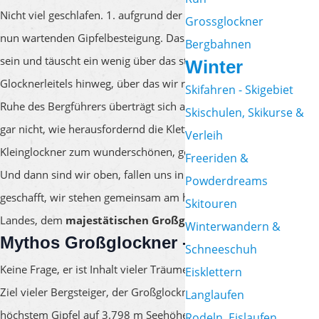
Nicht viel geschlafen. 1. aufgrund der großen Höhe, 2. wegen der
Grossglockner
nun wartenden Gipfelbesteigung. Das Wetter könnte nicht besser
Bergbahnen
sein und täuscht ein wenig über das steile Firnfeld des
Winter
Glocknerleitels hinweg, über das wir routiniert aufsteigen. Die
Skifahren - Skigebiet
Ruhe des Bergführers überträgt sich auf uns alle und wir merken
Skischulen, Skikurse &
gar nicht, wie herausfordernd die Kletterpassagen über den
Verleih
Kleinglockner zum wunderschönen, goldenen Gipfelkreuz sind.
Freeriden &
Und dann sind wir oben, fallen uns in die Arme und haben es
Powderdreams
geschafft, wir stehen gemeinsam am höchsten Gipfel des
Skitouren
Landes, dem
majestätischen Großglockner
!
Winterwandern &
Mythos Großglockner -
3.798 m
Schneeschuh
Keine Frage, er ist Inhalt vieler Träume, Mythos und begehrtes
Eisklettern
Ziel vieler Bergsteiger, der Großglockner mit Österreichs
Langlaufen
höchstem Gipfel auf 3.798 m Seehöhe. Haben Sie den Traum
Rodeln, Eislaufen,