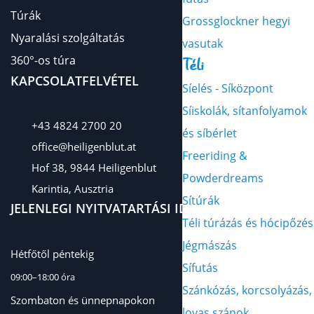
Túrák
Grossglockner hegyi
Nyaralási szolgáltatás
vasutak
360°-os túra
Téli
KAPCSOLATFELVÉTEL
Síelés - Síközpont
Síiskolák, sítanfolyamok
+43 4824 2700 20
és síbérlet
office@heiligenblut.at
Freeriding &
Hof 38, 9844 Heiligenblut
Powderdreams
Karintia, Ausztria
Sítúrák
JELENLEGI NYITVATARTÁSI IDŐ
Téli túrázás és hócipőzés
Jégmászás
Hétfőtől péntekig
Sífutás
09:00–18:00 óra
Szánkózás, korcsolyázás,
Szombaton és ünnepnapokon
lovas szánok