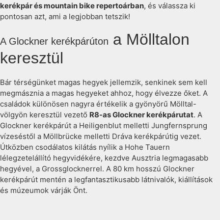
kerékpár és mountain bike repertoárban
, és válassza ki
pontosan azt, ami a legjobban tetszik!
a Mölltalon
A Glockner kerékpárúton
keresztül
Bár térségünket magas hegyek jellemzik, senkinek sem kell
megmásznia a magas hegyeket ahhoz, hogy élvezze őket. A
családok különösen nagyra értékelik a gyönyörű Mölltal-
völgyön keresztül vezető
R8-as Glockner kerékpárutat
. A
Glockner kerékpárút a Heiligenblut melletti Jungfernsprung
vízeséstől a Möllbrücke melletti Dráva kerékpárútig vezet.
Útközben csodálatos kilátás nyílik a Hohe Tauern
lélegzetelállító hegyvidékére, kezdve Ausztria legmagasabb
hegyével, a Grossglocknerrel. A 80 km hosszú Glockner
kerékpárút mentén a legfantasztikusabb látnivalók, kiállítások
és múzeumok várják Önt.