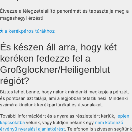
Élvezze a lélegzetelállító panorámát és tapasztalja meg a
magashegyi érzést!
a kerékpáros túrákhoz
És készen áll arra, hogy két
keréken fedezze fel a
Großglockner/Heiligenblut
régiót?
Biztos lehet benne, hogy nálunk mindenki megkapja a pénzét,
és pontosan azt találja, ami a legjobban tetszik neki. Mindenki
számára kínálunk kerékpártúrákat és útvonalakat.
További információért és a nyaralás részleteiért kérjük,
lépjen
kapcsolatba
velünk, vagy küldjön nekünk egy
nem kötelező
érvényű nyaralási ajánlatkérést
. Telefonon is szívesen segítünk