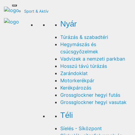
Sport & Aktív
Nyár
Túrázás & szabadtéri
Hegymászás és
csúcsgyőzelmek
Vadvizek a nemzeti parkban
Hosszú távú túrázás
Zarándoklat
Motorkerékpár
Kerékpározás
Grossglockner hegyi futás
Grossglockner hegyi vasutak
Téli
Síelés - Síközpont