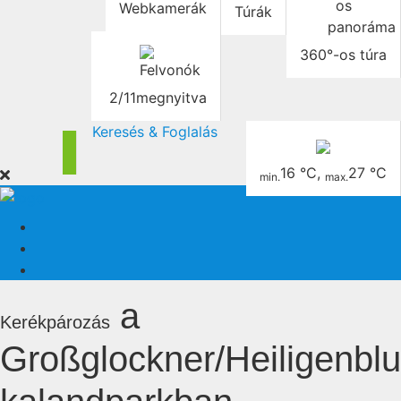
Webkamerák
Túrák
360°-os túra
2/11
megnyitva
Keresés & Foglalás
16 °C
,
27 °C
min.
max.
a
Kerékpározás
Großglockner/Heiligenblu