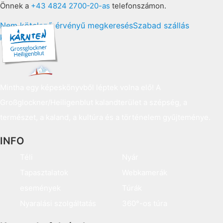
Önnek a
+43 4824 2700-20-as
telefonszámon.
Nem kötelező érvényű megkeresés
Szabad szállás
keresése
Mintha egy képeskönyvből léptek volna elő! A
Großglockner/Heiligenblut kalandterület a szépség, a
természet, a kaland, a kultúra és a történelem gyűjteménye.
INFO
Téli
Nyár
Tapasztalatok
Webkamerák
események
Túrák
Nyaralási szolgáltatás
360°-os túra