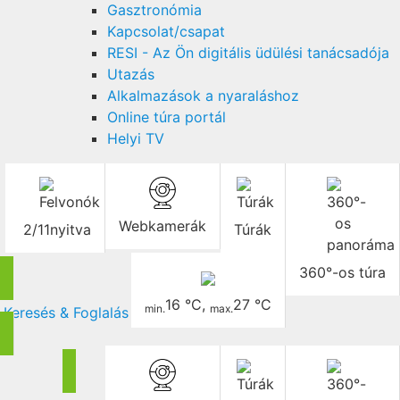
Gasztronómia
Kapcsolat/csapat
RESI - Az Ön digitális üdülési tanácsadója
Utazás
Alkalmazások a nyaraláshoz
Online túra portál
Helyi TV
Webkamerák
2/11
nyitva
Túrák
360°-os túra
16 °C
,
27 °C
min.
max.
Keresés & Foglalás