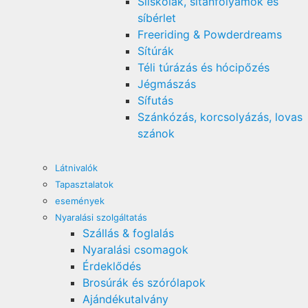
Síiskolák, sítanfolyamok és
síbérlet
Freeriding & Powderdreams
Sítúrák
Téli túrázás és hócipőzés
Jégmászás
Sífutás
Szánkózás, korcsolyázás, lovas
szánok
Látnivalók
Tapasztalatok
események
Nyaralási szolgáltatás
Szállás & foglalás
Nyaralási csomagok
Érdeklődés
Brosúrák és szórólapok
Ajándékutalvány