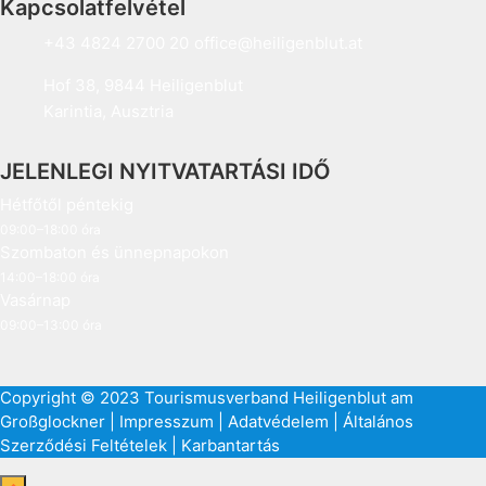
Kapcsolatfelvétel
+43 4824 2700 20
office@heiligenblut.at
Hof 38, 9844 Heiligenblut
Karintia, Ausztria
JELENLEGI NYITVATARTÁSI IDŐ
Hétfőtől péntekig
09:00–18:00 óra
Szombaton és ünnepnapokon
14:00–18:00 óra
Vasárnap
09:00–13:00 óra
Copyright © 2023 Tourismusverband Heiligenblut am
Großglockner |
Impresszum
|
Adatvédelem
|
Általános
Szerződési Feltételek
|
Karbantartás