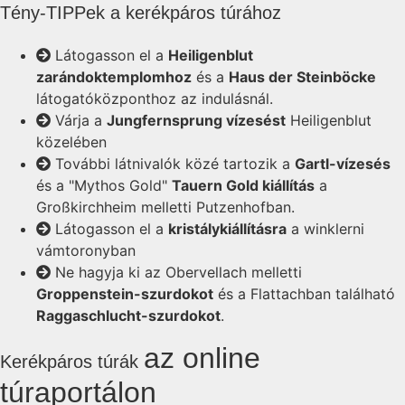
Tény-TIPPek a kerékpáros túrához
Látogasson el a
Heiligenblut
zarándoktemplomhoz
és a
Haus der Steinböcke
látogatóközponthoz az indulásnál.
Várja a
Jungfernsprung vízesést
Heiligenblut
közelében
További látnivalók közé tartozik a
Gartl-vízesés
és a "Mythos Gold"
Tauern Gold kiállítás
a
Großkirchheim melletti Putzenhofban.
Látogasson el a
kristálykiállításra
a winklerni
vámtoronyban
Ne hagyja ki az Obervellach melletti
Groppenstein-szurdokot
és a Flattachban található
Raggaschlucht-szurdokot
.
az online
Kerékpáros túrák
túraportálon