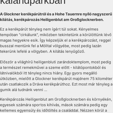
kalandparkban
A Glockner kerékpárútról és a Hohe Tauernre nyíló nagyszerű
kilátás, kerékpározás Heiligenblut am Großglocknerben.
Ez a kerékpárút tényleg nem ígért túl sokat. Kényelmes
tempóban "cirkálunk", miközben tekintetünk a körülöttünk lévő
magas hegyekre esik. Így képzeljük el a kerékpározást, reggel
busszal mentünk fel a Mölltal völgyébe, most pedig lazán
tekerünk lefelé a völgyben. A kilátás lenyűgöző.
Először a világhírű heiligenbluti zarándoktemplom, most pedig
a természet remekművei a szeme előtt - kilátópontokból és
látnivalókból itt tényleg nincs hiány. Egy gyors megálló
útközben, mielőtt a Glockner kerékpárút majdnem 75 kilométer
után csatlakozik a Dráva kerékpárúthoz. Ezt most már tényleg a
gumik alá tudnánk venni ...
Kerékpározás Heiligenblut am Großglocknerben és környékén,
egyesek számára sportos kihívás, mások számára pedig egy
kellemes egyensúly és időtöltés a családdal. Nézzen körül a