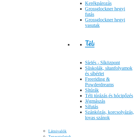
Kerékpározás
Grossglockner hegyi
futás
Grossglockner hegyi
vasutak
Téli
Síelés - Síközpont
Síiskolák, sítanfolyamok
és síbérlet
Freeriding &
Powderdreams
Sítúrák
Téli túrázás és hócipőzés
Jégmászás
Sífutás
Szánkózás, korcsolyázás,
lovas szánok
Látnivalók
Tapasztalatok