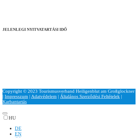
+43 4824 2700 20
office@heiligenblut.at
Hof 38, 9844 Heiligenblut
Karintia, Ausztria
JELENLEGI NYITVATARTÁSI IDŐ
Hétfőtől péntekig
09:00–18:00 óra
Szombaton és ünnepnapokon
14:00–18:00 óra
Vasárnap
09:00–13:00 óra
Copyright © 2023 Tourismusverband Heiligenblut am Großglockner
|
Impresszum
|
Adatvédelem
|
Általános Szerződési Feltételek
|
Karbantartás
HU
DE
EN