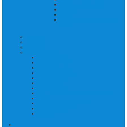
Téli túrázás és hócipőzés
Jégmászás
Sífutás
Szánkózás, korcsolyázás, lovas
szánok
Látnivalók
Tapasztalatok
események
Nyaralási szolgáltatás
Szállás & foglalás
Nyaralási csomagok
Érdeklődés
Brosúrák és szórólapok
Ajándékutalvány
Gasztronómia
Kapcsolat/csapat
RESI - Az Ön digitális üdülési tanácsadója
Utazás
Alkalmazások a nyaraláshoz
Online túra portál
Helyi TV