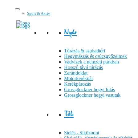
Sport & Aktív
Nyár
Túrázás & szabadtéri
Hegymászás és csúcsgyőzelmek
Vadvizek a nemzeti parkban
Hosszú távú túrázás
Zarándoklat
Motorkerékpár
Kerékpározás
Grossglockner hegyi futás
Grossglockner hegyi vasutak
Téli
Síelés - Síközpont