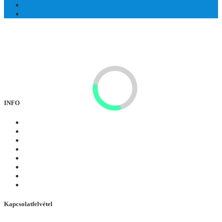
Mintha egy képeskönyvből léptek volna elő! A
Großglockner/Heiligenblut kalandterület a szépség, a természet, a
kaland, a kultúra és a történelem gyűjteménye.
INFO
Téli
Nyár
Tapasztalatok
Webkamerák
események
Túrák
Nyaralási szolgáltatás
360°-os túra
Kapcsolatfelvétel