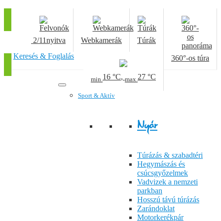
2/11
nyitva
Webkamerák
Túrák
Keresés & Foglalás
360°-os túra
16 °C
,
27 °C
min.
max.
Sport & Aktív
Nyár
Túrázás & szabadtéri
Hegymászás és
csúcsgyőzelmek
Vadvizek a nemzeti
parkban
Hosszú távú túrázás
Zarándoklat
Motorkerékpár