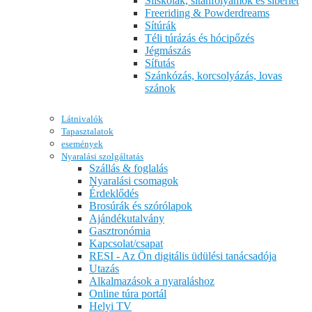
Síiskolák, sítanfolyamok és síbérlet
Freeriding & Powderdreams
Sítúrák
Téli túrázás és hócipőzés
Jégmászás
Sífutás
Szánkózás, korcsolyázás, lovas
szánok
Látnivalók
Tapasztalatok
események
Nyaralási szolgáltatás
Szállás & foglalás
Nyaralási csomagok
Érdeklődés
Brosúrák és szórólapok
Ajándékutalvány
Gasztronómia
Kapcsolat/csapat
RESI - Az Ön digitális üdülési tanácsadója
Utazás
Alkalmazások a nyaraláshoz
Online túra portál
Helyi TV