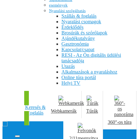
események
Nyaralási szolgáltatás
Szállás & foglalás
Nyaralási csomagok
Érdeklődés
Brosúrák és szórólapok
Ajándékutalvány
Gasztronómia
Kapcsolat/csapat
RESI - Az Ön digitális üdülési
tanácsadója
Utazás
Alkalmazások a nyaraláshoz
Online túra portál
Helyi TV
Keresés &
Webkamerák
Túrák
Foglalás
360°-os túra
2/11
megnyitva