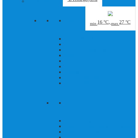
Sport & Aktív
Nyár
16 °C
,
27 °C
min.
max.
Túrázás & szabadtéri
Hegymászás és csúcsgyőzelmek
Vadvizek a nemzeti parkban
Hosszú távú túrázás
Zarándoklat
Motorkerékpár
Kerékpározás
Grossglockner hegyi futás
Grossglockner hegyi vasutak
Téli
Síelés - Síközpont
Síiskolák, sítanfolyamok és síbérlet
Freeriding & Powderdreams
Sítúrák