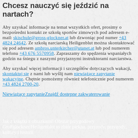
Chcesz nauczyć się jeździć na
nartach?
Aby uzyskać informacje na temat wszystkich ofert, prosimy o
bezpośredni kontakt ze szkołą sportów zimowych pod adresem e-
mail:
skischule@gross-glockner.at
lub dzwoniąc pod numer
+43
4824 24642
. Ze szkołą narciarską Heiligenblut można skontaktować
się pod adresem
ambros.unterkircher@utanet.at
lub pod numerem
telefonu
+43 676 5570958
. Zapraszamy do spędzenia wspaniałych
godzin na śniegu z naszymi przyjaznymi instruktorami narciarstwa.
Aby uzyskać więcej informacji i szczegółów dotyczących wakacji,
skontaktuj się
z nami lub wyślij nam
niewiążące zapytanie
wakacyjne
. Chętnie pomożemy również telefonicznie pod numerem
+43 4824 2700-20
.
Niewiążące zapytanie
Znajdź dostępne zakwaterowanie
Jak z książki z obrazkami! Obszar przygodowy
Großglockner/Heiligenblut to zbiór piękna, przyrody, przygody,
kultury i historii