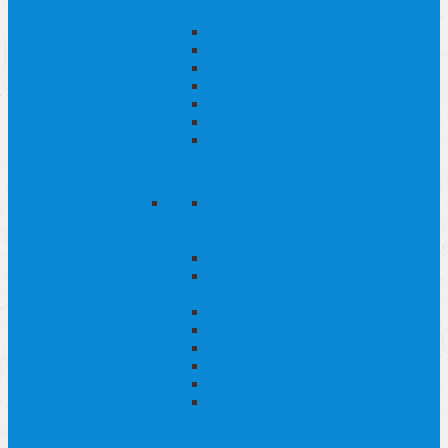
szczytów
Dzikie wody w parku narodowym
Wędrówki długodystansowe
Pielgrzymka
Motocykl
Jazda na rowerze
Bieg górski Grossglockner
Kolejki górskie Grossglockner
Zima
Narciarstwo - ośrodek narciarski
Szkoły narciarskie, kursy narciarskie
i wypożyczalnie
Freeriding & Powderdreams
Wycieczki narciarskie
Zimowe wędrówki i rakiety śnieżne
Wspinaczka lodowa
Narciarstwo biegowe
Saneczkarstwo, jazda na łyżwach,
sanie ciągnięte przez konie