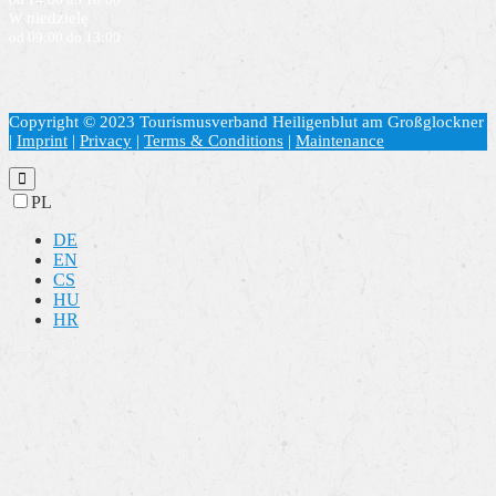
od 14:00 do 18:00
niedzielę
W
od 09:00 do 13:00
Copyright © 2023 Tourismusverband Heiligenblut am Großglockner
|
Imprint
|
Privacy
|
Terms & Conditions
|
Maintenance
PL
DE
EN
CS
HU
HR