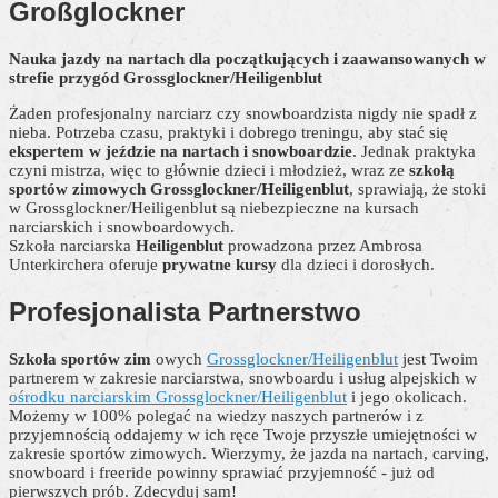
Großglockner
Nauka jazdy na nartach dla początkujących i zaawansowanych w
strefie przygód Grossglockner/Heiligenblut
Żaden profesjonalny narciarz czy snowboardzista nigdy nie spadł z
nieba. Potrzeba czasu, praktyki i dobrego treningu, aby stać się
ekspertem w jeździe na nartach i snowboardzie
. Jednak praktyka
czyni mistrza, więc to głównie dzieci i młodzież, wraz ze
szkołą
sportów zimowych Grossglockner/Heiligenblut
, sprawiają, że stoki
w Grossglockner/Heiligenblut są niebezpieczne na kursach
narciarskich i snowboardowych.
Szkoła narciarska
Heiligenblut
prowadzona przez Ambrosa
Unterkirchera oferuje
prywatne kursy
dla dzieci i dorosłych.
Profesjonalista
Partnerstwo
Szkoła sportów zim
owych
Grossglockner/Heiligenblut
jest Twoim
partnerem w zakresie narciarstwa, snowboardu i usług alpejskich w
ośrodku narciarskim Grossglockner/Heiligenblut
i jego okolicach.
Możemy w 100% polegać na wiedzy naszych partnerów i z
przyjemnością oddajemy w ich ręce Twoje przyszłe umiejętności w
zakresie sportów zimowych. Wierzymy, że jazda na nartach, carving,
snowboard i freeride powinny sprawiać przyjemność - już od
pierwszych prób. Zdecyduj sam!