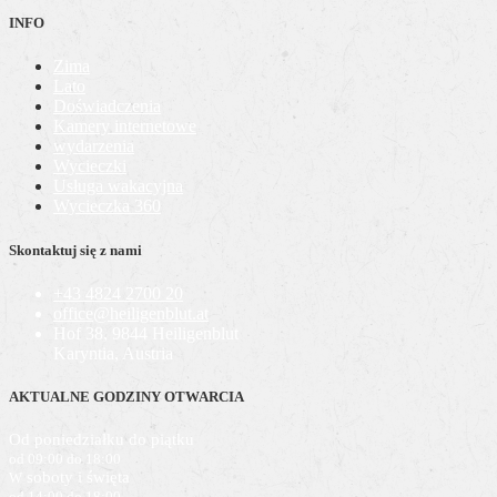
INFO
Zima
Lato
Doświadczenia
Kamery internetowe
wydarzenia
Wycieczki
Usługa wakacyjna
Wycieczka 360
Skontaktuj się z nami
+43 4824 2700 20
office@heiligenblut.at
Hof 38, 9844 Heiligenblut
Karyntia, Austria
AKTUALNE GODZINY OTWARCIA
Od poniedziałku do piątku
od 09:00 do 18:00
soboty i święta
W