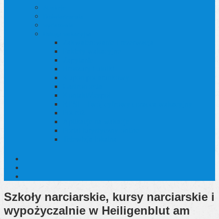
Atrakcje
Doświadczenia
wydarzenia
Usługa wakacyjna
Zakwaterowanie i rezerwacja
Pakiety wakacyjne
Zapytanie
Broszury i ulotki
Kupon podarunkowy
Gastronomia
Kontakt/Zespół
RESI - Twój cyfrowy doradca wakacyjny
Podróż
Aplikacje na wakacje
Portal turystyczny online
Telewizja lokalna
Szkoły narciarskie, kursy narciarskie i
wypożyczalnie
w Heiligenblut am