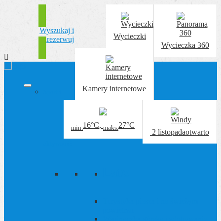
Wyszukaj i
Wycieczki
zarezerwuj
Wycieczka 360
Kamery internetowe
Sport i
16°C
,
27°C
min.
maks.
2 listopada
otwarto
aktywność
Lato
Turystyka piesza i na świeżym
powietrzu
Wspinaczka górska i zdobywanie