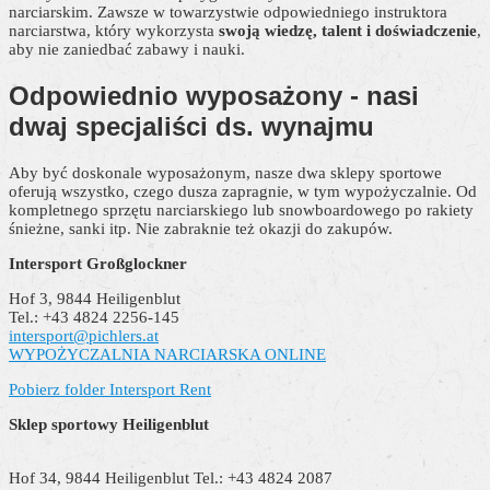
narciarskim. Zawsze w towarzystwie odpowiedniego instruktora
narciarstwa, który wykorzysta
swoją wiedzę, talent i doświadczenie
,
aby nie zaniedbać zabawy i nauki.
Odpowiednio wyposażony
- nasi
dwaj specjaliści ds. wynajmu
Aby być doskonale wyposażonym, nasze dwa sklepy sportowe
oferują wszystko, czego dusza zapragnie, w tym wypożyczalnie. Od
kompletnego sprzętu narciarskiego lub snowboardowego po rakiety
śnieżne, sanki itp. Nie zabraknie też okazji do zakupów.
Intersport Großglockner
Hof 3, 9844 Heiligenblut
Tel.: +43 4824 2256-145
intersport@pichlers.at
WYPOŻYCZALNIA NARCIARSKA ONLINE
Pobierz folder Intersport Rent
Sklep sportowy Heiligenblut
Hof 34, 9844 Heiligenblut Tel.: +43 4824 2087