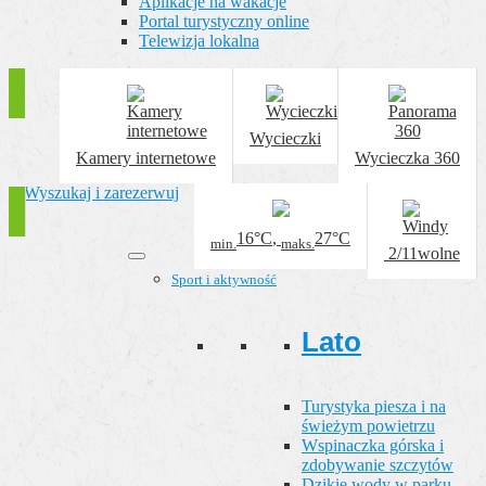
Aplikacje na wakacje
Portal turystyczny online
Telewizja lokalna
Wycieczki
Kamery internetowe
Wycieczka 360
Wyszukaj i zarezerwuj
16°C
,
27°C
min.
maks.
2/11
wolne
Sport i aktywność
Lato
Turystyka piesza i na
świeżym powietrzu
Wspinaczka górska i
zdobywanie szczytów
Dzikie wody w parku