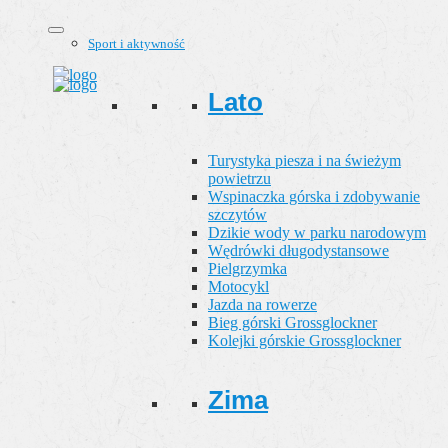
Sport i aktywność
Lato
Turystyka piesza i na świeżym
powietrzu
Wspinaczka górska i zdobywanie
szczytów
Dzikie wody w parku narodowym
Wędrówki długodystansowe
Pielgrzymka
Motocykl
Jazda na rowerze
Bieg górski Grossglockner
Kolejki górskie Grossglockner
Zima