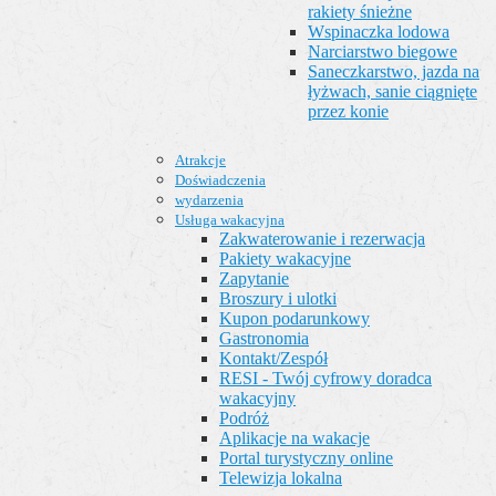
rakiety śnieżne
Wspinaczka lodowa
Narciarstwo biegowe
Saneczkarstwo, jazda na
łyżwach, sanie ciągnięte
przez konie
Atrakcje
Doświadczenia
wydarzenia
Usługa wakacyjna
Zakwaterowanie i rezerwacja
Pakiety wakacyjne
Zapytanie
Broszury i ulotki
Kupon podarunkowy
Gastronomia
Kontakt/Zespół
RESI - Twój cyfrowy doradca
wakacyjny
Podróż
Aplikacje na wakacje
Portal turystyczny online
Telewizja lokalna