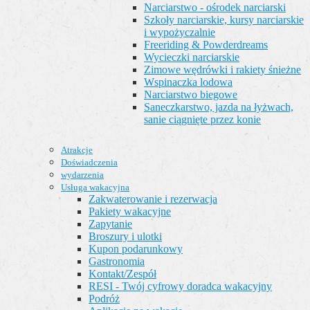
Narciarstwo - ośrodek narciarski
Szkoły narciarskie, kursy narciarskie
i wypożyczalnie
Freeriding & Powderdreams
Wycieczki narciarskie
Zimowe wędrówki i rakiety śnieżne
Wspinaczka lodowa
Narciarstwo biegowe
Saneczkarstwo, jazda na łyżwach,
sanie ciągnięte przez konie
Atrakcje
Doświadczenia
wydarzenia
Usługa wakacyjna
Zakwaterowanie i rezerwacja
Pakiety wakacyjne
Zapytanie
Broszury i ulotki
Kupon podarunkowy
Gastronomia
Kontakt/Zespół
RESI - Twój cyfrowy doradca wakacyjny
Podróż