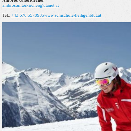
Ambros Unterkircher
ambros.unterkircher@utanet.at
Tel.:
+43 676 5570985
www.schischule-heiligenblut.at