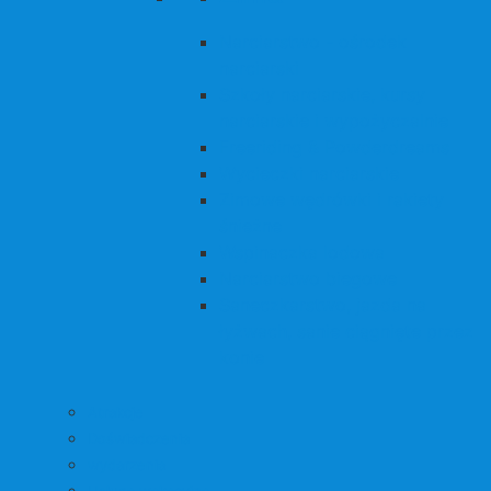
Narciarstwo - ośrodek
narciarski
Szkoły narciarskie, kursy
narciarskie i wypożyczalnie
Freeriding & Powderdreams
Wycieczki narciarskie
Zimowe wędrówki i rakiety
śnieżne
Wspinaczka lodowa
Narciarstwo biegowe
Saneczkarstwo, jazda na
łyżwach, sanie ciągnięte przez
konie
Atrakcje
Doświadczenia
wydarzenia
Usługa wakacyjna