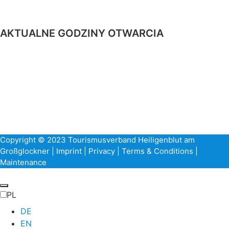
Hof 38, 9844 Heiligenblut
Karyntia, Austria
AKTUALNE GODZINY OTWARCIA
Od poniedziałku do piątku
od 09:00 do 18:00
soboty i święta
W
od 14:00 do 18:00
niedzielę
W
od 09:00 do 13:00
Copyright © 2023 Tourismusverband Heiligenblut am
Großglockner |
Imprint
|
Privacy
|
Terms & Conditions
|
Maintenance
PL
DE
EN