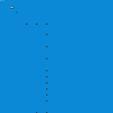
Sport i aktywność
Lato
Turystyka piesza i na świeżym
powietrzu
Wspinaczka górska i
zdobywanie szczytów
Dzikie wody w parku
narodowym
Wędrówki długodystansowe
Pielgrzymka
Motocykl
Jazda na rowerze
Bieg górski Grossglockner
Kolejki górskie Grossglockner
Zima