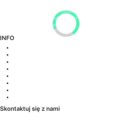
Jak z książki z obrazkami! Obszar przygodowy
Großglockner/Heiligenblut to zbiór piękna, przyrody,
przygody, kultury i historii
INFO
Zima
Lato
Doświadczenia
Kamery internetowe
wydarzenia
Wycieczki
Usługa wakacyjna
Wycieczka 360
Skontaktuj się z nami
+43 4824 2700 20
office@heiligenblut.at