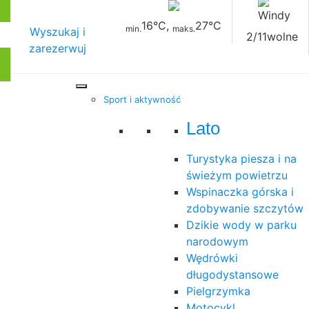
16°C
,
27°C
min.
maks.
Wyszukaj i
2/11
wolne
zarezerwuj
Sport i aktywność
Lato
Turystyka piesza i na
świeżym powietrzu
Wspinaczka górska i
zdobywanie szczytów
Dzikie wody w parku
narodowym
Wędrówki
długodystansowe
Pielgrzymka
Motocykl