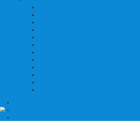
Zakwaterowanie i rezerwacja
Pakiety wakacyjne
Zapytanie
Broszury i ulotki
Kupon podarunkowy
Gastronomia
Kontakt/Zespół
RESI - Twój cyfrowy doradca wakacyjny
Podróż
Aplikacje na wakacje
Portal turystyczny online
Telewizja lokalna