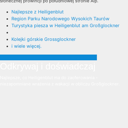
słonecznej prowincji po południowej stronie Alp.
Najlepsze z Heiligenblut
Region Parku Narodowego Wysokich Taurów
Turystyka piesza w Heiligenblut am Großglockner
Kolejki górskie Grossglockner
i wiele więcej.
Odwiedź wirtualną wycieczkę panoramiczną
Odkrywaj i doświadczaj
Najlepsze, co Heiligenblut ma do zaoferowania -
niezapomniane wrażenia z wakacji w obliczu Großglockner.