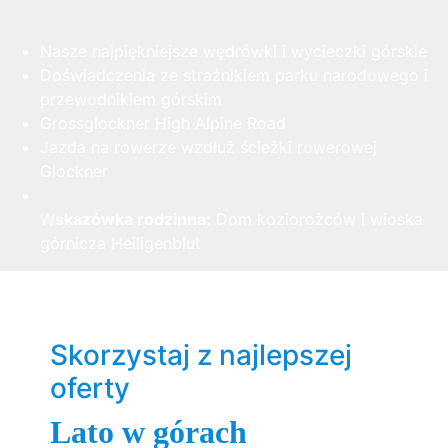
Nasze najpiękniejsze wędrówki i wycieczki górskie
Doświadczenia ze strażnikiem parku narodowego i
przewodnikiem górskim
Grossglockner High Alpine Road
Jazda na rowerze wzdłuż ścieżki rowerowej
Glockner
W
skazówka rodzinna:
Dom koziorożców i wioska
górnicza Heiligenblut
Skorzystaj z najlepszej
oferty
Lato w górach