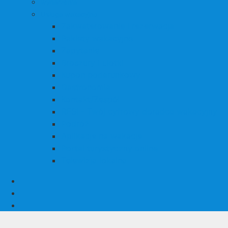
wydarzenia
Usługa wakacyjna
Zakwaterowanie i rezerwacja
Pakiety wakacyjne
Zapytanie
Broszury i ulotki
Kupon podarunkowy
Gastronomia
Kontakt/Zespół
RESI - Twój cyfrowy doradca wakacyjny
Podróż
Aplikacje na wakacje
Portal turystyczny online
Telewizja lokalna