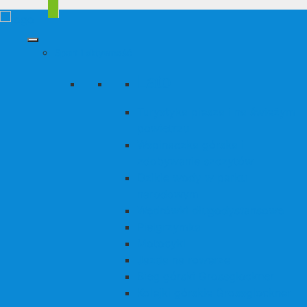
Sport i aktywność
Lato
Turystyka piesza i na świeżym
powietrzu
Wspinaczka górska i
zdobywanie szczytów
Dzikie wody w parku
narodowym
Wędrówki długodystansowe
Pielgrzymka
Motocykl
Jazda na rowerze
Bieg górski Grossglockner
Kolejki górskie Grossglockner