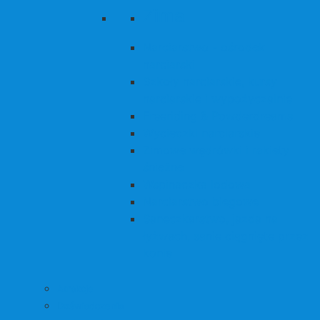
Zima
Narciarstwo - ośrodek
narciarski
Szkoły narciarskie, kursy
narciarskie i wypożyczalnie
Freeriding & Powderdreams
Wycieczki narciarskie
Zimowe wędrówki i rakiety
śnieżne
Wspinaczka lodowa
Narciarstwo biegowe
Saneczkarstwo, jazda na
łyżwach, sanie ciągnięte przez
konie
Atrakcje
Doświadczenia