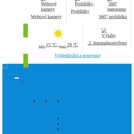
Prohlídky
Webové kamery
360° prohlídka
2. listopadu
otevřeno
15 °C
,
29 °C
min.
max.
Vyhledávání a rezervace
Sport & Active
Léto
Pěší turistika a outdoor
Horolezectví a vítězství na vrcholu
Divoké vody v národním parku