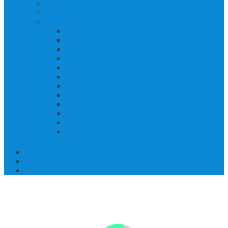
Zážitky
události
Prázdninová služba
Ubytování a rezervace
Prázdninové balíčky
Poptávka
Brožury a letáky
Dárkový poukaz
Gastronomie
Kontakt/Tým
RESI - Váš digitální poradce pro dovolenou
Cesta
Aplikace pro vaši dovolenou
Online turistický portál
Místní televize
Jako z obrázkové knížky! Zážitková oblast