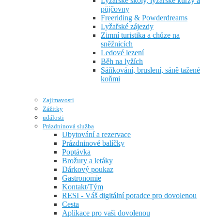
Lyžařské školy, lyžařské kurzy a
půjčovny
Freeriding & Powderdreams
Lyžařské zájezdy
Zimní turistika a chůze na
sněžnicích
Ledové lezení
Běh na lyžích
Sáňkování, bruslení, sáně tažené
koňmi
Zajímavosti
Zážitky
události
Prázdninová služba
Ubytování a rezervace
Prázdninové balíčky
Poptávka
Brožury a letáky
Dárkový poukaz
Gastronomie
Kontakt/Tým
RESI - Váš digitální poradce pro dovolenou
Cesta
Aplikace pro vaši dovolenou