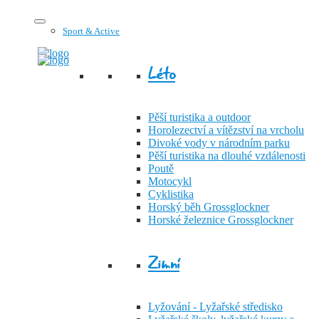
Sport & Active
Léto
Pěší turistika a outdoor
Horolezectví a vítězství na vrcholu
Divoké vody v národním parku
Pěší turistika na dlouhé vzdálenosti
Poutě
Motocykl
Cyklistika
Horský běh Grossglockner
Horské železnice Grossglockner
Zimní
Lyžování - Lyžařské středisko