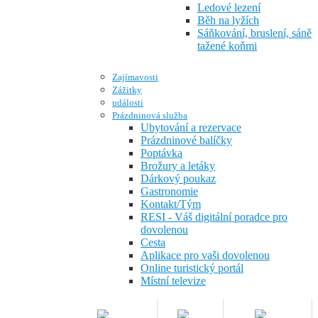
Ledové lezení
Běh na lyžích
Sáňkování, bruslení, sáně
tažené koňmi
Zajímavosti
Zážitky
události
Prázdninová služba
Ubytování a rezervace
Prázdninové balíčky
Poptávka
Brožury a letáky
Dárkový poukaz
Gastronomie
Kontakt/Tým
RESI - Váš digitální poradce pro
dovolenou
Cesta
Aplikace pro vaši dovolenou
Online turistický portál
Místní televize