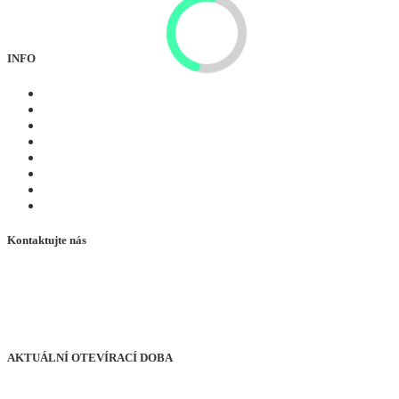
Großglockner/Heiligenblut je souborem krásy, přírody,
dobrodružství, kultury a historie.
INFO
Zimní
Léto
Zážitky
Webové kamery
události
Prohlídky
Prázdninová služba
360° prohlídka
Kontaktujte nás
+43 4824 2700 20
office@heiligenblut.at
Hof 38, 9844 Heiligenblut
Korutany, Rakousko
AKTUÁLNÍ OTEVÍRACÍ DOBA
Pondělí až pátek