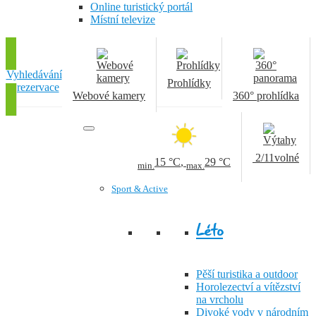
Online turistický portál
Místní televize
Vyhledávání
Prohlídky
a rezervace
Webové kamery
360° prohlídka
2/11
volné
15 °C
,
29 °C
min.
max.
Sport & Active
Léto
Pěší turistika a outdoor
Horolezectví a vítězství
na vrcholu
Divoké vody v národním