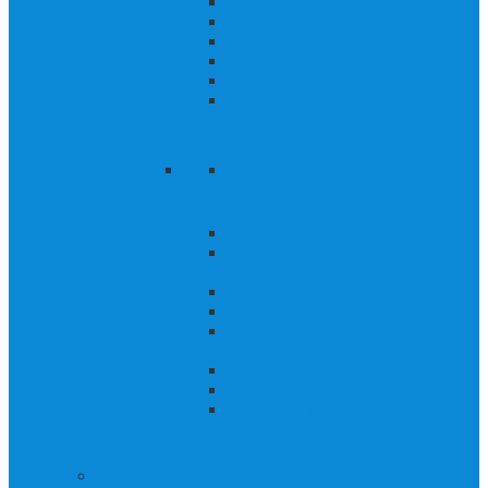
Pěší turistika na dlouhé vzdálenosti
Poutě
Motocykl
Cyklistika
Horský běh Grossglockner
Horské železnice Grossglockner
Zimní
Lyžování - Lyžařské středisko
Lyžařské školy, lyžařské kurzy a
půjčovny
Freeriding & Powderdreams
Lyžařské zájezdy
Zimní turistika a chůze na
sněžnicích
Ledové lezení
Běh na lyžích
Sáňkování, bruslení, sáně tažené
koňmi
Zajímavosti