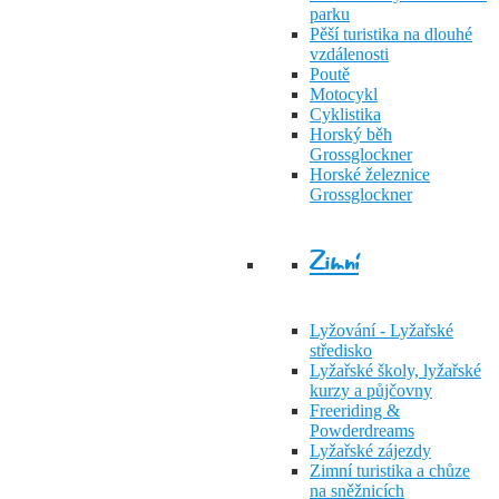
parku
Pěší turistika na dlouhé
vzdálenosti
Poutě
Motocykl
Cyklistika
Horský běh
Grossglockner
Horské železnice
Grossglockner
Zimní
Lyžování - Lyžařské
středisko
Lyžařské školy, lyžařské
kurzy a půjčovny
Freeriding &
Powderdreams
Lyžařské zájezdy
Zimní turistika a chůze
na sněžnicích