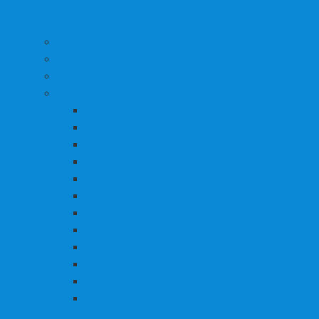
koňmi
Zajímavosti
Zážitky
události
Prázdninová služba
Ubytování a rezervace
Prázdninové balíčky
Poptávka
Brožury a letáky
Dárkový poukaz
Gastronomie
Kontakt/Tým
RESI - Váš digitální poradce pro dovolenou
Cesta
Aplikace pro vaši dovolenou
Online turistický portál
Místní televize