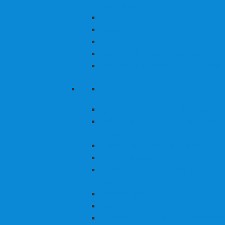
vzdálenosti
Poutě
Motocykl
Cyklistika
Horský běh Grossglockner
Horské železnice Grossglockner
Zimní
Lyžování - Lyžařské středisko
Lyžařské školy, lyžařské kurzy a
půjčovny
Freeriding & Powderdreams
Lyžařské zájezdy
Zimní turistika a chůze na
sněžnicích
Ledové lezení
Běh na lyžích
Sáňkování, bruslení, sáně tažené