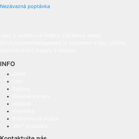
Nezávazná poptávka
Jako z obrázkové knížky! Zážitková oblast
Großglockner/Heiligenblut je souborem krásy, přírody,
dobrodružství, kultury a historie.
INFO
Zimní
Léto
Zážitky
Webové kamery
události
Prohlídky
Prázdninová služba
360° prohlídka
Kontaktujte nás