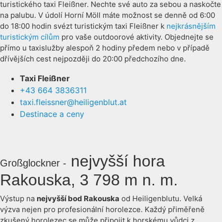
turistického taxi Fleißner. Nechte své auto za sebou a naskočte
na palubu. V údolí Horní Möll máte možnost se denně od 6:00
do 18:00 hodin svézt turistickým taxi Fleißner k
nejkrásnějším
turistickým cílům
pro vaše outdoorové aktivity. Objednejte se
přímo u taxislužby alespoň 2 hodiny předem nebo v případě
dřívějších cest nejpozději do 20:00 předchozího dne.
Taxi Fleißner
+43 664 3836311
taxi.fleissner@heiligenblut.at
Destinace a ceny
nejvyšší hora
Großglockner -
Rakouska, 3 798 m n. m.
Výstup na
nejvyšší bod Rakouska
od Heiligenblutu. Velká
výzva nejen pro profesionální horolezce. Každý přiměřeně
zkušený horolezec se může připojit k horskému vůdci z