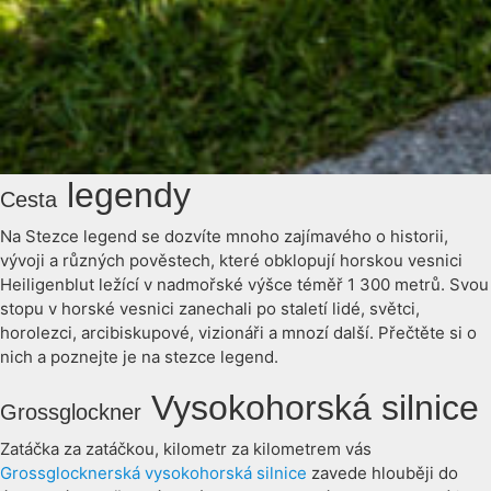
legendy
Cesta
Na Stezce legend se dozvíte mnoho zajímavého o historii,
vývoji a různých pověstech, které obklopují horskou vesnici
Heiligenblut ležící v nadmořské výšce téměř 1 300 metrů. Svou
stopu v horské vesnici zanechali po staletí lidé, světci,
horolezci, arcibiskupové, vizionáři a mnozí další. Přečtěte si o
nich a poznejte je na stezce legend.
Vysokohorská silnice
Grossglockner
Zatáčka za zatáčkou, kilometr za kilometrem vás
Grossglocknerská vysokohorská silnice
zavede hlouběji do