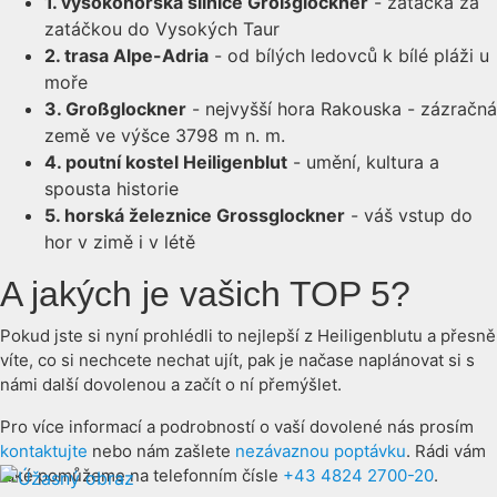
1. vysokohorská silnice Großglockner
- zatáčka za
zatáčkou do Vysokých Taur
2. trasa Alpe-Adria
- od bílých ledovců k bílé pláži u
moře
3. Großglockner
- nejvyšší hora Rakouska - zázračná
země ve výšce 3798 m n. m.
4. poutní kostel Heiligenblut
- umění, kultura a
spousta historie
5. horská železnice Grossglockner
- váš vstup do
hor v zimě i v létě
A jakých je vašich TOP 5?
Pokud jste si nyní prohlédli to nejlepší z Heiligenblutu a přesně
víte, co si nechcete nechat ujít, pak je načase naplánovat si s
námi další dovolenou a začít o ní přemýšlet.
Pro více informací a podrobností o vaší dovolené nás prosím
kontaktujte
nebo nám zašlete
nezávaznou poptávku
. Rádi vám
také pomůžeme na telefonním čísle
+43 4824 2700-20
.