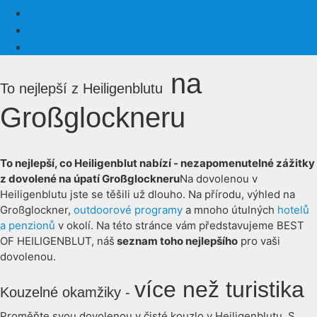
na
To nejlepší z Heiligenblutu
Großglockneru
To nejlepší, co Heiligenblut nabízí - nezapomenutelné zážitky
z dovolené na úpatí Großglockneru
Na dovolenou v
Heiligenblutu jste se těšili už dlouho. Na přírodu, výhled na
Großglockner,
outdoorové programy
a mnoho útulných
hotelů
a penzionů
v okolí. Na této stránce vám představujeme BEST
OF HEILIGENBLUT, náš
seznam toho nejlepšího
pro vaši
dovolenou.
více než turistika
Kouzelné okamžiky -
Proměňte svou dovolenou v čisté kouzlo v Heiligenblutu. S