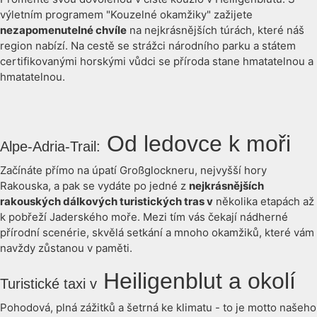
výletním programem "Kouzelné okamžiky" zažijete
nezapomenutelné chvíle
na nejkrásnějších túrách, které náš
region nabízí. Na cestě se strážci národního parku a státem
certifikovanými horskými vůdci se příroda stane hmatatelnou a
hmatatelnou.
Od ledovce k moři
Alpe-Adria-Trail:
Začínáte přímo na úpatí Großglockneru, nejvyšší hory
Rakouska, a pak se vydáte po jedné z
nejkrásnějších
rakouských dálkových turistických tras v
několika etapách až
k pobřeží Jaderského moře. Mezi tím vás čekají nádherné
přírodní scenérie, skvělá setkání a mnoho okamžiků, které vám
navždy zůstanou v paměti.
Heiligenblut a okolí
Turistické taxi v
Pohodová, plná zážitků a šetrná ke klimatu - to je motto našeho