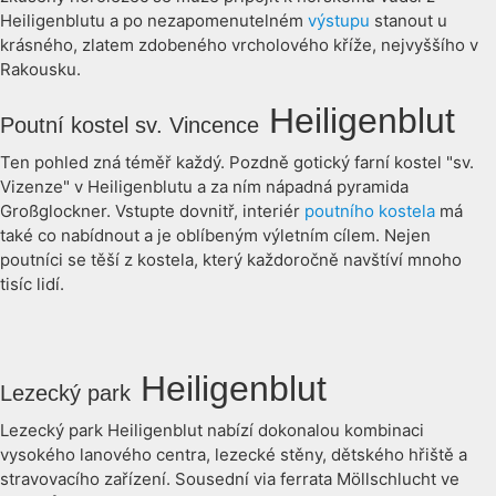
Heiligenblutu a po nezapomenutelném
výstupu
stanout u
krásného, zlatem zdobeného vrcholového kříže, nejvyššího v
Rakousku.
Heiligenblut
Poutní kostel sv. Vincence
Ten pohled zná téměř každý. Pozdně gotický farní kostel "sv.
Vizenze" v Heiligenblutu a za ním nápadná pyramida
Großglockner. Vstupte dovnitř, interiér
poutního kostela
má
také co nabídnout a je oblíbeným výletním cílem. Nejen
poutníci se těší z kostela, který každoročně navštíví mnoho
tisíc lidí.
Heiligenblut
Lezecký park
Lezecký park Heiligenblut nabízí dokonalou kombinaci
vysokého lanového centra, lezecké stěny, dětského hřiště a
stravovacího zařízení. Sousední via ferrata Möllschlucht ve