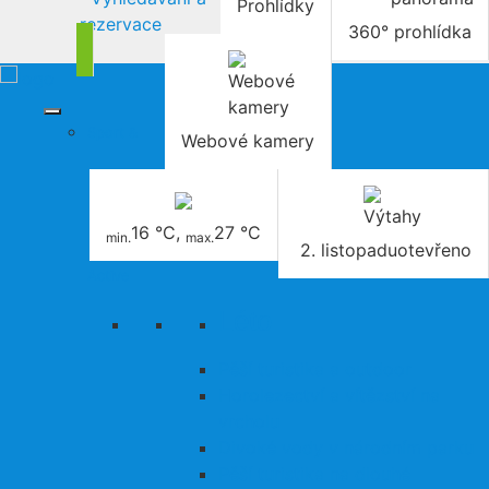
Prohlídky
rezervace
360° prohlídka
Sport &
Webové kamery
16 °C
,
27 °C
min.
max.
2. listopadu
otevřeno
Active
Léto
Pěší turistika a outdoor
Horolezectví a vítězství na
vrcholu
Divoké vody v národním parku
Pěší turistika na dlouhé