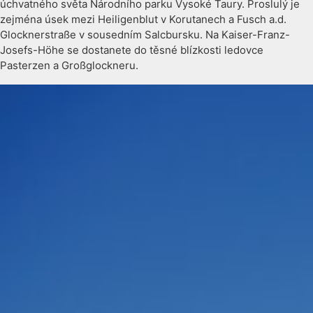
úchvatného světa Národního parku Vysoké Taury. Proslulý je
zejména úsek mezi Heiligenblut v Korutanech a Fusch a.d.
Glocknerstraße v sousedním Salcbursku. Na Kaiser-Franz-
Josefs-Höhe se dostanete do těsné blízkosti ledovce
Pasterzen a Großglockneru.