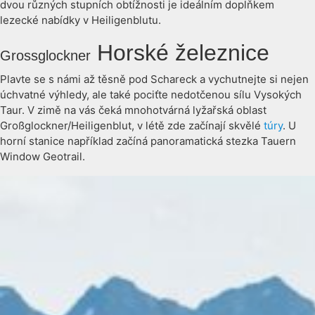
dvou různých stupních obtížnosti je ideálním doplňkem
lezecké nabídky v Heiligenblutu.
Horské železnice
Grossglockner
Plavte se s námi až těsně pod Schareck a vychutnejte si nejen
úchvatné výhledy, ale také pociťte nedotčenou sílu Vysokých
Taur. V zimě na vás čeká mnohotvárná lyžařská oblast
Großglockner/Heiligenblut, v létě zde začínají skvělé
túry
. U
horní stanice například začíná panoramatická stezka Tauern
Window Geotrail.