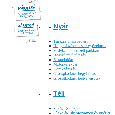
Sport & Aktív
Nyár
Túrázás & szabadtéri
Hegymászás és csúcsgyőzelmek
Vadvizek a nemzeti parkban
Hosszú távú túrázás
Zarándoklat
Motorkerékpár
Kerékpározás
Grossglockner hegyi futás
Grossglockner hegyi vasutak
Téli
Síelés - Síközpont
Síiskolák, sítanfolyamok és síbérlet