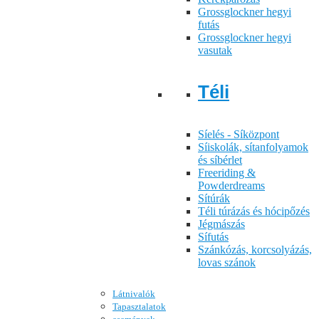
Grossglockner hegyi
futás
Grossglockner hegyi
vasutak
Téli
Síelés - Síközpont
Síiskolák, sítanfolyamok
és síbérlet
Freeriding &
Powderdreams
Sítúrák
Téli túrázás és hócipőzés
Jégmászás
Sífutás
Szánkózás, korcsolyázás,
lovas szánok
Látnivalók
Tapasztalatok