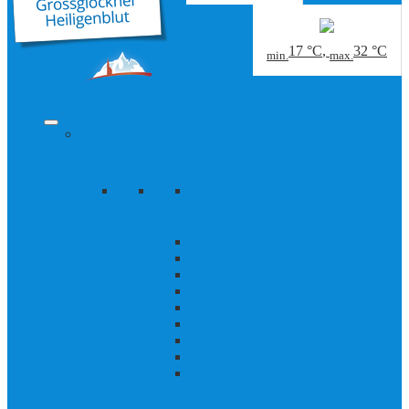
17 °C
,
32 °C
min.
max.
Sport & Aktív
Nyár
Túrázás & szabadtéri
Hegymászás és csúcsgyőzelmek
Vadvizek a nemzeti parkban
Hosszú távú túrázás
Zarándoklat
Motorkerékpár
Kerékpározás
Grossglockner hegyi futás
Grossglockner hegyi vasutak