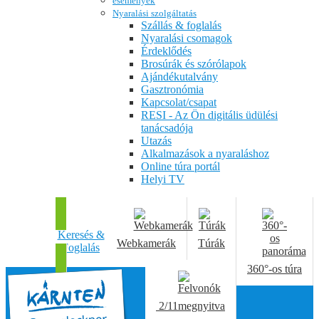
események
Nyaralási szolgáltatás
Szállás & foglalás
Nyaralási csomagok
Érdeklődés
Brosúrák és szórólapok
Ajándékutalvány
Gasztronómia
Kapcsolat/csapat
RESI - Az Ön digitális üdülési
tanácsadója
Utazás
Alkalmazások a nyaraláshoz
Online túra portál
Helyi TV
Keresés &
Webkamerák
Túrák
Foglalás
360°-os túra
2/11
megnyitva