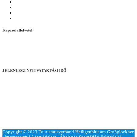
események
Túrák
Nyaralási szolgáltatás
360°-os túra
Kapcsolatfelvétel
+43 4824 2700 20
office@heiligenblut.at
Hof 38, 9844 Heiligenblut
Karintia, Ausztria
JELENLEGI NYITVATARTÁSI IDŐ
Hétfőtől péntekig
09:00–18:00 óra
Szombaton és ünnepnapokon
14:00–18:00 óra
Vasárnap
09:00–13:00 óra
Copyright © 2023 Tourismusverband Heiligenblut am Großglockner