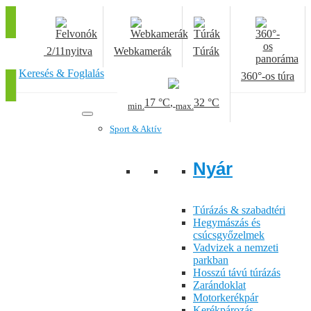
2/11
nyitva
Webkamerák
Túrák
Keresés & Foglalás
360°-os túra
17 °C
,
32 °C
min.
max.
Sport & Aktív
Nyár
Túrázás & szabadtéri
Hegymászás és
csúcsgyőzelmek
Vadvizek a nemzeti
parkban
Hosszú távú túrázás
Zarándoklat
Motorkerékpár
Kerékpározás