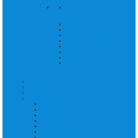
Téli
Síelés - Síközpont
Síiskolák, sítanfolyamok és síbérlet
Freeriding & Powderdreams
Sítúrák
Téli túrázás és hócipőzés
Jégmászás
Sífutás
Szánkózás, korcsolyázás, lovas
szánok
Látnivalók
Tapasztalatok
események
Nyaralási szolgáltatás
Szállás & foglalás
Nyaralási csomagok
Érdeklődés
Brosúrák és szórólapok
Ajándékutalvány
Gasztronómia
Kapcsolat/csapat