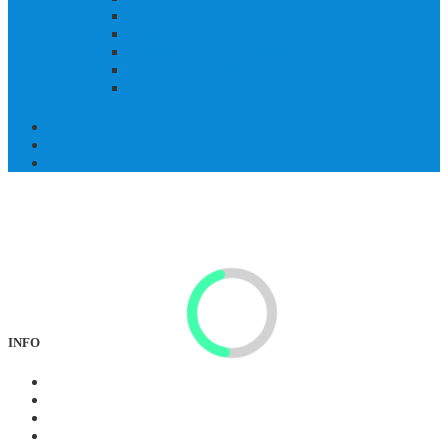
RESI - Az Ön digitális üdülési tanácsadója
Utazás
Alkalmazások a nyaraláshoz
Online túra portál
Helyi TV
Mintha egy képeskönyvből léptek volna elő! A
Großglockner/Heiligenblut kalandterület a szépség, a természet, a
kaland, a kultúra és a történelem gyűjteménye.
INFO
Téli
Nyár
Tapasztalatok
Webkamerák