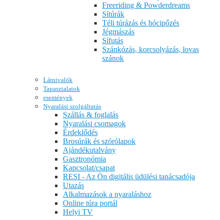
Freeriding & Powderdreams
Sítúrák
Téli túrázás és hócipőzés
Jégmászás
Sífutás
Szánkózás, korcsolyázás, lovas
szánok
Látnivalók
Tapasztalatok
események
Nyaralási szolgáltatás
Szállás & foglalás
Nyaralási csomagok
Érdeklődés
Brosúrák és szórólapok
Ajándékutalvány
Gasztronómia
Kapcsolat/csapat
RESI - Az Ön digitális üdülési tanácsadója
Utazás
Alkalmazások a nyaraláshoz
Online túra portál
Helyi TV