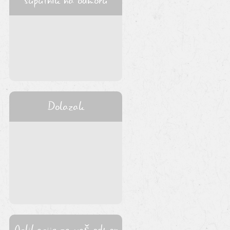
suputnik na odmoru
Dolazak
Aplikacije za vaš odmor