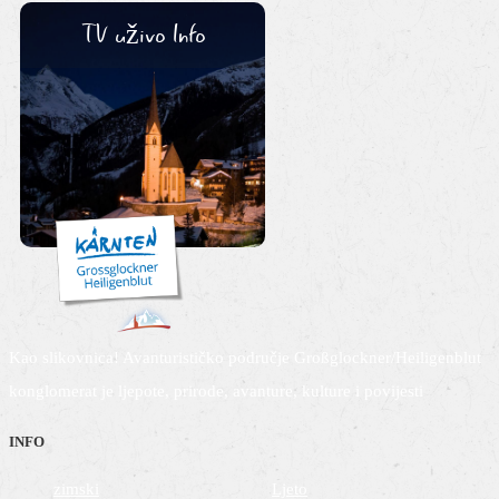
TV uživo Info
Kao slikovnica! Avanturističko područje Großglockner/Heiligenblut
konglomerat je ljepote, prirode, avanture, kulture i povijesti
INFO
zimski
Ljeto