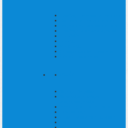
Pješačenje i boravak na otvorenom
Planinarenje i pobjede na vrhu
Divlje vode u nacionalnom parku
Pješačenje na velike udaljenosti
Hodočašće
motocikl
Voziti bicikl
Grossglockner Mountain Run
Žičare Grossglockner
zimski
Skijanje - Skijalište
Škole skijanja, tečajevi i
iznajmljivanje skija
Freeriding & Powderdreams
Turno skijanje
Zimsko planinarenje i krpljanje
Penjanje po ledu
Skijaško trčanje