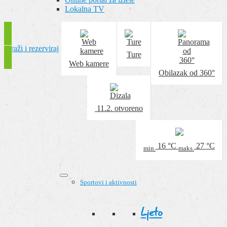
Lokalna TV
Traži i rezerviraj
Ture
Web kamere
Obilazak od 360°
11.2.
otvoreno
16
°C
27
°C
min.
maks.
Sportovi i aktivnosti
Ljeto