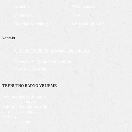
Iskustva
Web kamere
Događaji
Ture
Blagdanska usluga
Obilazak od 360°
kontakt
+43 4824 2700 20
office@heiligenblut.at
Dvorište 38, 9844 Heiligenblut
Koruška, Austrija
TRENUTNO RADNO VRIJEME
od ponedjeljka do petka
od 9:00 do 18:00 sati
Subota i državni praznik
od 14:00 do 18:00 sati
nedjelja
od 9:00 do 13:00