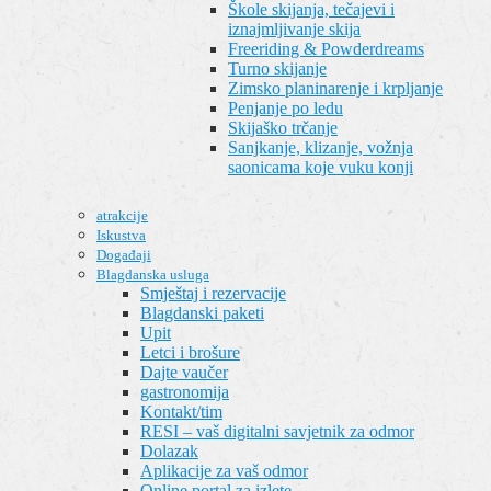
Škole skijanja, tečajevi i
iznajmljivanje skija
Freeriding & Powderdreams
Turno skijanje
Zimsko planinarenje i krpljanje
Penjanje po ledu
Skijaško trčanje
Sanjkanje, klizanje, vožnja
saonicama koje vuku konji
atrakcije
Iskustva
Događaji
Blagdanska usluga
Smještaj i rezervacije
Blagdanski paketi
Upit
Letci i brošure
Dajte vaučer
gastronomija
Kontakt/tim
RESI – vaš digitalni savjetnik za odmor
Dolazak
Aplikacije za vaš odmor
Online portal za izlete