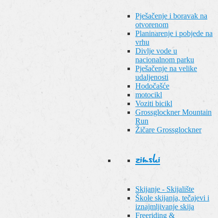
Pješačenje i boravak na
otvorenom
Planinarenje i pobjede na
vrhu
Divlje vode u
nacionalnom parku
Pješačenje na velike
udaljenosti
Hodočašće
motocikl
Voziti bicikl
Grossglockner Mountain
Run
Žičare Grossglockner
zimski
Skijanje - Skijalište
Škole skijanja, tečajevi i
iznajmljivanje skija
Freeriding &