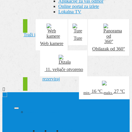
Aplikacije za vaš odmor
Online portal za izlete
Lokalna TV
Traži i
Ture
Web kamere
Obilazak od 360°
11. veljače
otvoreno
rezerviraj
16
°C
27
°C
min.
maks.
Sportovi i aktivnosti
Ljeto