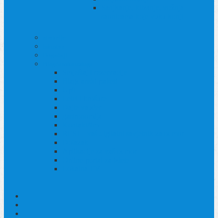
Sanjkanje, klizanje, vožnja
saonicama koje vuku konji
atrakcije
Iskustva
Događaji
Blagdanska usluga
Smještaj i rezervacije
Blagdanski paketi
Upit
Letci i brošure
Dajte vaučer
gastronomija
Kontakt/tim
RESI – vaš digitalni savjetnik za odmor
Dolazak
Aplikacije za vaš odmor
Online portal za izlete
Lokalna TV