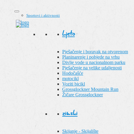
Sportovi i aktivnosti
Ljeto
Pješačenje i boravak na otvorenom
Planinarenje i pobjede na vrhu
Divlje vode u nacionalnom parku
Pješačenje na velike udaljenosti
Hodočašće
motocikl
Voziti bicikl
Grossglockner Mountain Run
Žičare Grossglockner
zimski
Skijanje - Skijalište