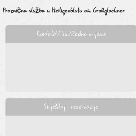
Praznična služba u
Heiligenblutu am Großglockner
Kontakt/Tim/Radno vrijeme
Smještaj i rezervacije