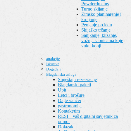
Powderdreams
Turno skijanje
Zimsko planinarenje i
krpljanje
Penjanje po ledu
Skijaško trčanje
Sanjkanje, klizanje,
vožnja saonicama koje
vuku konji
atrakcije
Iskustva
Događaji
Blagdanska usluga
Smještaj i rezervacije
Blagdanski paketi
Upit
Letci i brošure
Dajte vaučer
gastronomija
Kontakt/tim
RESI – vaš digitalni savjetnik za
odmor
Dolazak